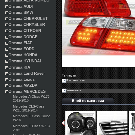
Оптика ALFA ROMEO
Оптика AUDI
Оптика BMW
Оптика CHEVROLET
Оптика CHRYSLER
Оптика CITROEN
Оптика DODGE
Оптика FIAT
Оптика FORD
Оптика HONDA
Оптика HYUNDAI
Оптика KIA
Оптика Land Rover
Твитнуть
Оптика Lexus
Распечатать
Оптика MAZDA
Увеличить
Оптика MERCEDES
Mercedes A-Class W176
2012-2015
В той же категории
Mercedes CLS-Class
W218 2011-2014
Mercedes E-class Coupe
W207
Mercedes E-Class W213
2016-...