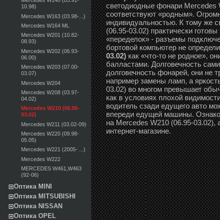
Mercedes W140 (03.91-
светодиодные фонари Mercedes W
10.98)
соответствуют «родным». Огром
Mercedes W163 (03.98-...)
индивидуальностью. К тому же 
Mercedes W164 ML
(06.95-03.02) практически готовы
Mercedes W201 (10.82-
«переделок» - разъемы подключе
08.93)
бортовой компьютер не определ
Mercedes W202 (06.93-
03.02)
как «что-то не родное», о
06.00)
балластами. Долговечность сами
Mercedes W203 (07.00-
долговечность фонарей, они не 
03.07)
например замены ламп, а яркост
Mercedes W204
03.02) во многом превышает обы
Mercedes W208 (03.97-
как в условиях плохой видимости,
04.02)
водитель сзади едущего авто мо
Mercedes W210 (06.95-
впереди едущей машины. Ознако
03.02)
на Mercedes W210 (06.95-03.02),
Mercedes W211 (03.02-09)
интернет-магазине.
Mercedes W220 (09.98-
05.05)
Mercedes W221 (2005- ...)
Mercedes W222
MERCEDES W461,W463
(92-06)
Оптика MINI
Оптика MITSUBISHI
Оптика NISSAN
Оптика OPEL