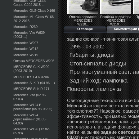
Mercedes GLE-Class
Coupe C292 2015-...
Mercedes GLS-Class X166
Mercedes ML-Class W166
Оптика передняя
Решётка радиатора
П
MERCEDES
MERCEDES
2012-2015
W210...
W210...
Mercedes R230
О товаре
Комментарии (
Mercedes Vito W639
(2003-...)
задние фонари - тюнинговая ал
Mercedes W207
1995 - 03.2002
Mercedes W212
Габариты: диоды
Mercedes W219
Оптика MERCEDES W205
Стоп-сигналы: диоды
MERCEDES CLK W209
Противотуманный свет:
ла
(2003-2010)
MERCEDES GLK X204
Задний ход: лампочка
Mercedes SLK R (04.96-...)
Повороты: лампочка
MERCEDES SLK R 171
Mercedes Vito (02.96-
07.03)
Светодиодные технологии все б
Мировой автопром не стал исклю
Mercedes W124 E
рестайлинг (05.93-06.95)
технологиях?? Наверное, самое 
Mercedes W124
эффективность, при малых геоме
дорестайлинг (01.85-
энергопотребляемости, плюс дол
04.93)
использовать в задних фонарях 
Mercedes W126 (12.82-
найти на рынке
задние светодио
05.93)
03.02)
и установить их вместо ш