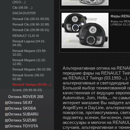
(2013-...)
Clio (06.05-...)
DACIA DUSTER
Фары RENA
Renault Clio (06.01-09.05)
Фары на RENA
Renault Clio (06.90-10.98)
LPRE04 03.19
Renault Clio (09.98-05.01)
RENAULT CLIO III
Renault Laguna (04.01-
04.05)
Renault Megane (03.99-
10.02)
Renault Megane (11.02-
12.05)
Альтернативная оптика на RENAUL
Renault Megane (96-02.99)
передние фары на RENAULT Twing
Renault Scenic (06.03-
на RENAULT Twingo (03.1993-...).
02.06)
альтернативные и светодиодные с
Renault Twingo (03.93-...)
Большой выбор тюнингованной о
Scenic (09.99-06.03)
качественная от ведущих европе
Оптика ROVER 200
Automotive, Jom, Hella,... по са
интернет магазине Вы найдете а
Оптика SEAT
AngelEyes и DayLine, альтернати
Оптика SKODA
поворотов, противотуманки, све
Оптика SUBARU
подсветку, ксенон, би-ксенон, л
Оптика SUZUKI
аксессуары и мелочи на RENAULT 
Оптика TOYOTA
случаев, альтернативная и тюни