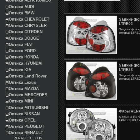
Оптика ALFA ROMEO
Оптика AUDI
Оптика BMW
Оптика CHEVROLET
Задние фо
LTRE02
Оптика CHRYSLER
Задние фонар
Оптика CITROEN
оптика) LTRE0
Оптика DODGE
Оптика FIAT
Оптика FORD
Оптика HONDA
Оптика HYUNDAI
Задние фо
Оптика KIA
LTRE23
Задние фонар
Оптика Land Rover
оптика) LTRE2
Оптика Lexus
Оптика MAZDA
Оптика MERCEDES
Оптика MINI
Оптика MITSUBISHI
Фары RENA
Оптика NISSAN
Фары на RENA
Оптика OPEL
LPRE03 03.19
Оптика PEUGEOT
Оптика RENAULT
RENAULT CLIO IV