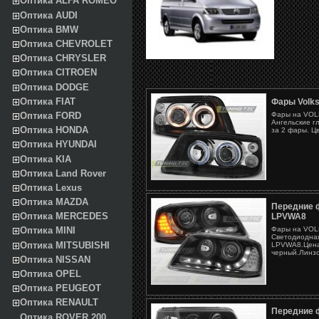
Оптика ALFA ROMEO
Оптика AUDI
Оптика BMW
Оптика CHEVROLET
Оптика CHRYSLER
Оптика CITROEN
Оптика DODGE
Оптика FIAT
Фары Volk
Фары на VOL
Оптика FORD
Ангельские г
Оптика HONDA
за 2 фары. Ц
Оптика HYUNDAI
Оптика KIA
Оптика Land Rover
Оптика Lexus
Оптика MAZDA
Передние
Оптика MERCEDES
LPVWA8
Фары на VOLK
Оптика MINI
Светодиодная
Оптика MITSUBISHI
LPVWA8.Цена
черный.Линзо
Оптика NISSAN
Оптика OPEL
Оптика PEUGEOT
Оптика RENAULT
Передние 
Оптика ROVER 200