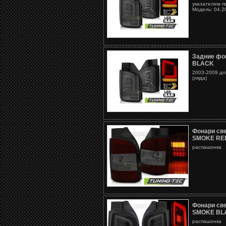
указателем п
Модель: 04.
Задние фо
BLACK
2003-2009 дл
(ляда)
Фонари св
SMOKE RE
распашонка
Фонари св
SMOKE BL
распашонка