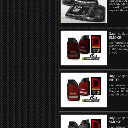
Фары на VOLK
Светодиодная
LPVW38.Цена 
черный.Линзо
Задние фо
SMOKE
Тюнинговые 
указателем п
2009 для мод
(ляда)
Задние фо
WHITE
Тюнинговые 
указателем п
Модель: 04.
задней двер
Задние фо
SMOKE
Тюнинговые 