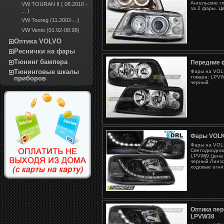
Ангельские г
VW TOURAN II ( 08.2010 -
за 2 фары. Ц
... )
VW Toureg (11.2002-...)
VW Vento (01.92-08.98)
Оптика VOLVO
Реснички на фары
Тюнинг бампера
Передние 
Тюнинговые шкалы
Фары на VOLK
товара: LPVW
приборов
черный.
Фары VOL
Фары на VOL
Светодиодная
LPVWj9.Цена 
черный.Линзо
ходовые огни
Оптика пе
LPVW38