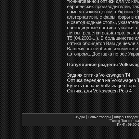
тюнингованной оптики для Volks
европейских производителей, таки
самым низким ценам в Украине. 
альтернативные фары, фары в ст
и светодиодные стопы, указатели
светодиодные противотуманки, св
линзы, решетки радиатора, разл
T5 (04.2003-...). В большинстве 
оптика обойдется Вам дешевле з
Вашему автомобилю изюминку и в
автопрома. Доставка по все Укра
Популярные разделы Volkswa
Задняя оптика Volkswagen T4
Оптика передняя на Volkswagen T
Купить фонари Volkswagen Lupo
Оптика для Volkswagen Polo 4
Скидки
Новые товары
Лидеры продаж
"Tuning-Tec.com.u
Пн-Пт 09:00-