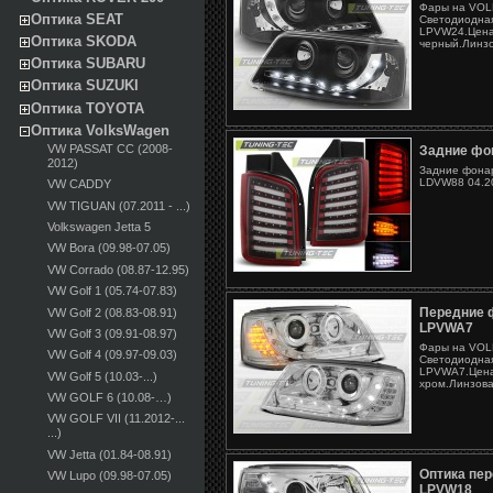
Фары на VOLK
Оптика SEAT
Светодиодная
LPVW24.Цена 
Оптика SKODA
черный.Линзо
Оптика SUBARU
Оптика SUZUKI
Оптика TOYOTA
Оптика VolksWagen
VW PASSAT CC (2008-
Задние фо
2012)
Задние фонар
LDVW88 04.20
VW CADDY
VW TIGUAN (07.2011 - ...)
Volkswagen Jetta 5
VW Bora (09.98-07.05)
VW Corrado (08.87-12.95)
VW Golf 1 (05.74-07.83)
Передние
VW Golf 2 (08.83-08.91)
LPVWA7
VW Golf 3 (09.91-08.97)
Фары на VOLK
VW Golf 4 (09.97-09.03)
Светодиодная
LPVWA7.Цена
VW Golf 5 (10.03-...)
хром.Линзова
VW GOLF 6 (10.08-…)
VW GOLF VII (11.2012-...
...)
VW Jetta (01.84-08.91)
Оптика пе
VW Lupo (09.98-07.05)
LPVW18