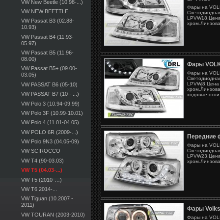
VW New Beetle (10.98-...)
Фары на VOLK
VW NEW BEETTLE
Светодиодная
LPVW18.Цена 
VW Passat B3 (02.88-
хром.Линзова
10.93)
VW Passat B4 (11.93-
05.97)
VW Passat B5 (11.96-
08.00)
Фары VOL
VW Passat B5+ (09.00-
Фары на VOL
03.05)
Светодиодная
LPVWj8.Цена 
VW PASSAT B6 (05-10)
хром.Линзова
VW PASSAT B7 (10 - ...)
ходовые огни
VW Polo 3 (10.94-09.99)
VW Polo 3F (10.99-10.01)
VW Polo 4 (11.01-04.05)
VW POLO 6R (2009-...)
Передние 
VW Polo 9N3 (04.05-09)
Фары на VOLK
Светодиодная
VW SCIROCCO
LPVW23.Цена 
VW T4 (90-03.03)
хром.Линзова
VW T5 (04.03-...)
VW T5 (2010-…)
VW T6 2014-...
VW Tiguan (10.2007 -
2011)
Фары Volk
VW TOURAN (2003-2010)
Фары на VOL