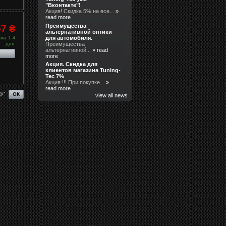
"Вконтакте"!
Акция! Скидка 5% на все...
»
read more
Преимущества
57 ₴
альтернативной оптики
для автомобиля.
ка 1-4
Преимущества
дня.
альтернативной...
» read
more
Акция. Скидка для
клиентов магазина Tuning-
Tec 7%
Акция !!! При покупке...
»
read more
у:
view all news