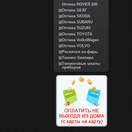
Оптика ROVER 200
Оптика SEAT
Оптика SKODA
Оптика SUBARU
Оптика SUZUKI
Оптика TOYOTA
Оптика VolksWagen
Оптика VOLVO
Реснички на фары
Тюнинг бампера
Тюнинговые шкалы
приборов