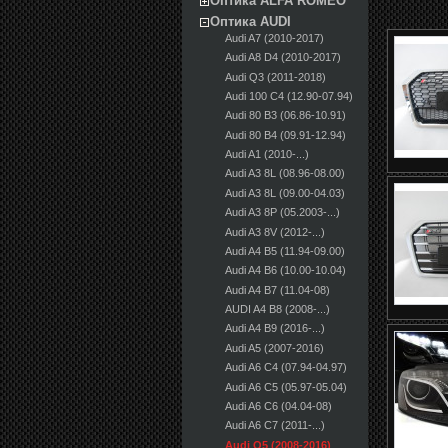
Оптика ALFA ROMEO
Оптика AUDI
Audi A7 (2010-2017)
Audi A8 D4 (2010-2017)
Audi Q3 (2011-2018)
Audi 100 С4 (12.90-07.94)
Audi 80 B3 (06.86-10.91)
Audi 80 B4 (09.91-12.94)
Audi A1 (2010-...)
Audi A3 8L (08.96-08.00)
Audi A3 8L (09.00-04.03)
Audi A3 8P (05.2003-...)
Audi A3 8V (2012-...)
Audi A4 B5 (11.94-09.00)
Audi A4 B6 (10.00-10.04)
Audi A4 B7 (11.04-08)
AUDI A4 B8 (2008-...)
Audi A4 B9 (2016-...)
Audi A5 (2007-2016)
Audi A6 C4 (07.94-04.97)
Audi A6 C5 (05.97-05.04)
Audi A6 C6 (04.04-08)
Audi A6 C7 (2011-...)
Audi Q5 (2008-2016)