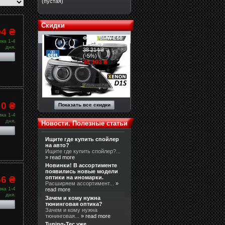
(пустая)
Скидки
94 ₴
Фары BMW E60
ка 1-4
LPBMC9
дня.
38 214 ₴
(-5%)
36 303 ₴
0 ₴
Показать все скидки
ка 1-4
дня.
Новости. Полезные статьи
Ищите где купить спойлер
на авто?
Ищите где купить спойлер?...
» read more
Новинки! В ассортименте
появились новые модели
66 ₴
оптики на иномарки.
Расширяем ассортимент...
»
ка 1-4
read more
дня.
Зачем и кому нужна
тюнинговая оптика?
Зачем и кому нужна
тюнинговая...
» read more
Tuning-Tec уже