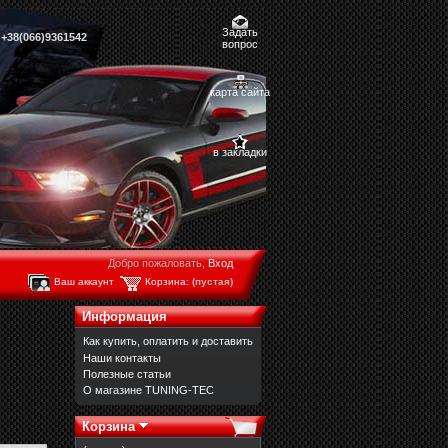
Задать
,
+38(066)9361542
вопрос
карта сайта
в закладки
Добро пожаловать,
Вход
Ваш аккаунт
Корзина:
(пустая)
Информация
Как купить, оплатить и доставить
Наши контакты
Полезные статьи
О магазине TUNING-TEC
Корзина