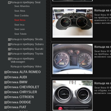
Кольца в приборку Seat
Seat Alhambra
Кольца на п
Seat Altea
Seat Ibiza II
Seat Cordoba
на приборы м
комплекте 4 
Seat Ibiza
заказ матовог
Seat Inca
Seat Leon
Seat Toledo
Кольца в приборку Skoda
Кольца в приборку Subaru
Кольца на п
Кольца в приборку Suzuki
Seat Ibiza II
Кольца в приборку Toyota
на приборы, в
возможен зака
Кольца в приборку
Volkswagen
Кольца в приборку Volvo
Оптика ALFA ROMEO
Оптика AUDI
Оптика BMW
Кольца на о
Оптика CHEVROLET
Seat Ibiza II
на обдувы, в 
Оптика CHRYSLER
возможен зака
Оптика CITROEN
Оптика DODGE
Оптика FIAT