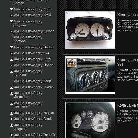
Romeo
Кольца в приборку Audi
Кольца на п
Кольца в приборку BMW
Алюминиевые 
Кольца в приборку
6K (93-99)дор
Chrysler
(полированны
варианта. ...
Кольца в приборку Citroen
Кольца в приборку
Daewoo
Кольца в приборку Dodge
Кольца в приборку Fiat
Кольца в приборку Ford
Кольца на р
99)
Кольца в приборку Honda
Алюминиевые 
Кольца в приборку
печки Seat Ibi
Hyundai
комплекте 3 
заказ матовог
Кольца в приборку Jeep
Кольца в приборку Mazda
Кольца в приборку
Mercedes
Кольца в приборку
Кольца на п
Mitsubishi
Алюминиевые 
Кольца в приборку Nissan
6K (99-02) по
(полированны
Кольца в приборку Opel
варианта. ...
Кольца в приборку
Peugeot
Кольца в приборку Renault