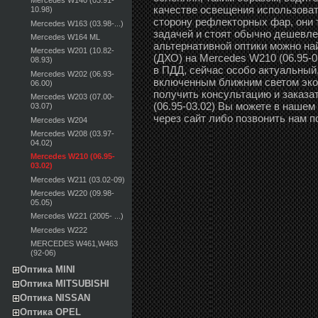
Mercedes W140 (03.91-
качестве освещения использоват
10.98)
сторону рефлекторных фар, они 
Mercedes W163 (03.98-...)
задачей и стоят обычно дешевле 
Mercedes W164 ML
альтернативной оптики можно н
Mercedes W201 (10.82-
(ДХО) на Mercedes W210 (06.95-0
08.93)
в ПДД, сейчас особо актуальный,
Mercedes W202 (06.93-
включенным ближним светом эко
06.00)
получить консультацию и заказа
Mercedes W203 (07.00-
(06.95-03.02) Вы можете в нашем
03.07)
через сайт либо позвонить нам п
Mercedes W204
Mercedes W208 (03.97-
04.02)
Mercedes W210 (06.95-
03.02)
Mercedes W211 (03.02-09)
Mercedes W220 (09.98-
05.05)
Mercedes W221 (2005- ...)
Mercedes W222
MERCEDES W461,W463
(92-06)
Оптика MINI
Оптика MITSUBISHI
Оптика NISSAN
Оптика OPEL