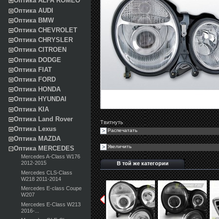
Оптика ALFA ROMEO
Оптика AUDI
Оптика BMW
Оптика CHEVROLET
Оптика CHRYSLER
Оптика CITROEN
Оптика DODGE
Оптика FIAT
Оптика FORD
Оптика HONDA
Оптика HYUNDAI
Оптика KIA
Оптика Land Rover
Твитнуть
Оптика Lexus
Распечатать
Оптика MAZDA
Увеличить
Оптика MERCEDES
Mercedes A-Class W176
2012-2015
В той же категории
Mercedes CLS-Class
W218 2011-2014
Mercedes E-class Coupe
W207
Mercedes E-Class W213
2016-...