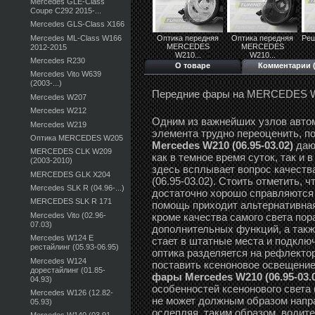
Mercedes GLE-Class
Coupe C292 2015-...
Mercedes GLS-Class X166
Mercedes ML-Class W166
Оптика передняя
Оптика передняя
Реш
MERCEDES
MERCEDES
2012-2015
W210...
W210...
Mercedes R230
О товаре
Комментарии (
Mercedes Vito W639
(2003-...)
Передние фары на MERCEDES 
Mercedes W207
Mercedes W212
Одним из важнейших узлов автом
Mercedes W219
элемента трудно переоценить, п
Оптика MERCEDES W205
Mercedes W210 (06.95-03.02)
даю
MERCEDES CLK W209
как в темное время суток, так и
(2003-2010)
здесь всплывает вопрос качеств
MERCEDES GLK X204
(06.95-03.02). Стоить отметить, 
Mercedes SLK R (04.96-...)
достаточно хорошо справляются 
MERCEDES SLK R 171
помощь приходит альтернативная
Mercedes Vito (02.96-
кроме качества самого света по
07.03)
дополнительных функций, а такж
Mercedes W124 E
стает в штатные места и подклю
рестайлинг (05.93-06.95)
оптика разделяется на рефлектор
Mercedes W124
поставить ксеноновое освещени
дорестайлинг (01.85-
фары Mercedes W210 (06.95-03.
04.93)
особенностей ксенонового света
Mercedes W126 (12.82-
не может должным образом направ
05.93)
ослепляя, таким образом, водите