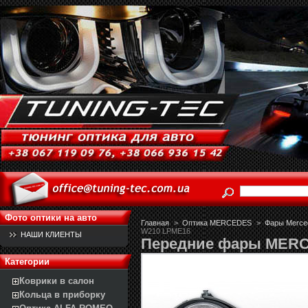
Фото оптики на авто
Главная
>
Оптика MERCEDES
>
Фары Merced
W210 LPME16
НАШИ КЛИЕНТЫ
Передние фары MER
Категории
Коврики в салон
Кольца в приборку