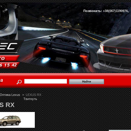
Позвонить:
+38(067)1190976
Оптика Lexus
>
LEXUS RX
Твитнуть
S RX