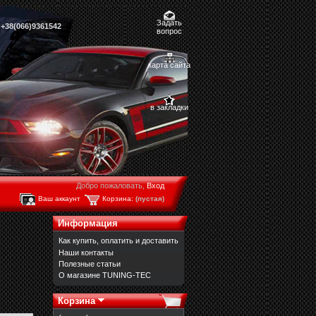
Задать
,
+38(066)9361542
вопрос
карта сайта
в закладки
Добро пожаловать,
Вход
Ваш аккаунт
Корзина:
(пустая)
Информация
Как купить, оплатить и доставить
Наши контакты
Полезные статьи
О магазине TUNING-TEC
Корзина