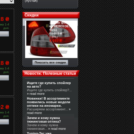
(пустая)
Скидки
28 ₴
Задние фонари
ка 1-4
на MERCEDES
дня.
W211
10 323 ₴
(-8%)
9 497 ₴
28 ₴
Показать все скидки
ка 1-4
дня.
Новости. Полезные статьи
Ищите где купить спойлер
на авто?
Ищите где купить спойлер?...
» read more
Новинки! В ассортименте
появились новые модели
02 ₴
оптики на иномарки.
Расширяем ассортимент...
»
ка 1-4
read more
дня.
Зачем и кому нужна
тюнинговая оптика?
Зачем и кому нужна
тюнинговая...
» read more
Tuning-Tec уже