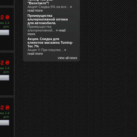
"Вконтакте"!
Акция! Скидка 5% на все...
»
read more
Преимущества
02 ₴
альтернативной оптики
для автомобиля.
ка 1-4
Преимущества
дня.
альтернативной...
» read
more
Акция. Скидка для
клиентов магазина Tuning-
Tec 7%
Акция !!! При покупке...
»
read more
view all news
02 ₴
ка 1-4
дня.
02 ₴
ка 1-4
дня.