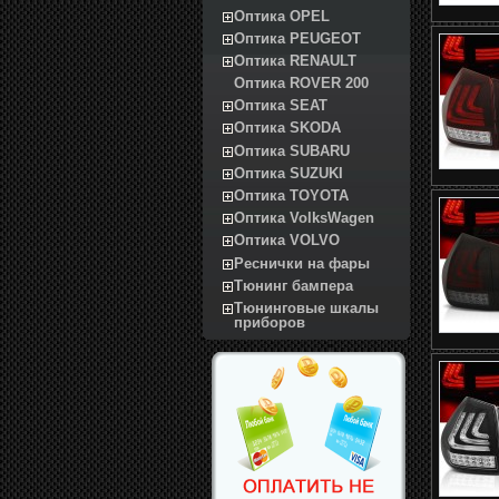
Оптика OPEL
Оптика PEUGEOT
Оптика RENAULT
Оптика ROVER 200
Оптика SEAT
Оптика SKODA
Оптика SUBARU
Оптика SUZUKI
Оптика TOYOTA
Оптика VolksWagen
Оптика VOLVO
Реснички на фары
Тюнинг бампера
Тюнинговые шкалы
приборов