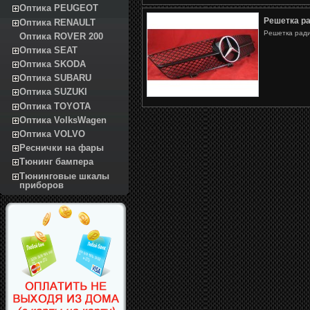
Оптика PEUGEOT
Решетка р
Оптика RENAULT
Решетка ради
Оптика ROVER 200
Оптика SEAT
Оптика SKODA
Оптика SUBARU
Оптика SUZUKI
Оптика TOYOTA
Оптика VolksWagen
Оптика VOLVO
Реснички на фары
Тюнинг бампера
Тюнинговые шкалы
приборов