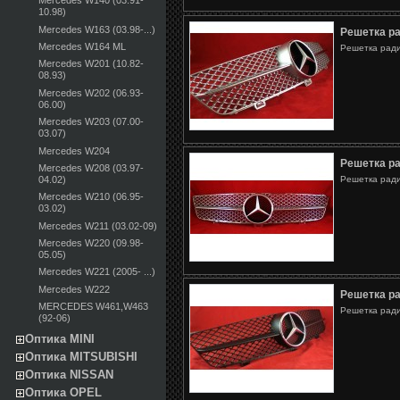
Mercedes W140 (03.91-
10.98)
Mercedes W163 (03.98-...)
Решетка р
Mercedes W164 ML
Решетка ради
Mercedes W201 (10.82-
08.93)
Mercedes W202 (06.93-
06.00)
Mercedes W203 (07.00-
03.07)
Mercedes W204
Решетка р
Mercedes W208 (03.97-
Решетка ради
04.02)
Mercedes W210 (06.95-
03.02)
Mercedes W211 (03.02-09)
Mercedes W220 (09.98-
05.05)
Mercedes W221 (2005- ...)
Mercedes W222
Решетка р
MERCEDES W461,W463
Решетка ради
(92-06)
Оптика MINI
Оптика MITSUBISHI
Оптика NISSAN
Оптика OPEL