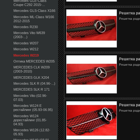
Mercedes GLE-Class
Coupe C292 2015-...
Mercedes GLS-Class X166
Решетка р
Mercedes ML-Class W166
Решетка ради
2012-2015
Mercedes R230
Mercedes Vito W639
(2003-...)
Mercedes W207
Mercedes W212
Mercedes W219
Решетка р
Оптика MERCEDES W205
Решетка ради
MERCEDES CLK W209
(2003-2010)
MERCEDES GLK X204
Mercedes SLK R (04.96-...)
MERCEDES SLK R 171
Mercedes Vito (02.96-
07.03)
Решетка р
Mercedes W124 E
рестайлинг (05.93-06.95)
Решетка ради
Mercedes W124
дорестайлинг (01.85-
04.93)
Mercedes W126 (12.82-
05.93)