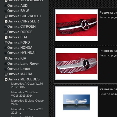
Оптика ALFA ROMEO
Оптика AUDI
Оптика BMW
Решетка р
Оптика CHEVROLET
Решетка ради
Оптика CHRYSLER
Оптика CITROEN
Оптика DODGE
Оптика FIAT
Оптика FORD
Оптика HONDA
Решетка р
Оптика HYUNDAI
Решетка ради
Оптика KIA
Оптика Land Rover
Оптика Lexus
Оптика MAZDA
Оптика MERCEDES
Mercedes A-Class W176
2012-2015
Решетка р
Mercedes CLS-Class
Решетка ради
W218 2011-2014
Mercedes E-class Coupe
W207
Mercedes E-Class W213
2016-...