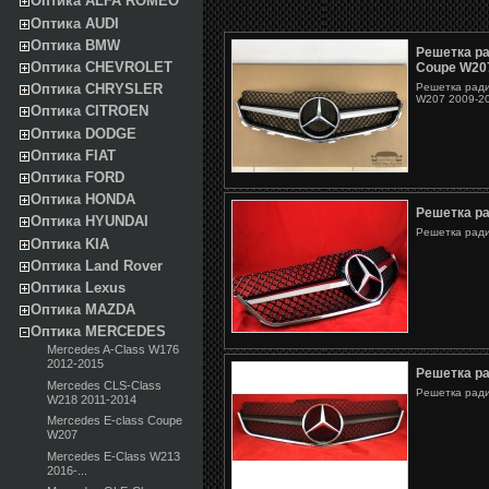
Оптика ALFA ROMEO
Оптика AUDI
Оптика BMW
Решетка ра
Оптика CHEVROLET
Coupe W20
Решетка ради
Оптика CHRYSLER
W207 2009-201
Оптика CITROEN
Оптика DODGE
Оптика FIAT
Оптика FORD
Оптика HONDA
Решетка р
Оптика HYUNDAI
Решетка ради
Оптика KIA
Оптика Land Rover
Оптика Lexus
Оптика MAZDA
Оптика MERCEDES
Mercedes A-Class W176
2012-2015
Решетка р
Mercedes CLS-Class
Решетка ради
W218 2011-2014
Mercedes E-class Coupe
W207
Mercedes E-Class W213
2016-...