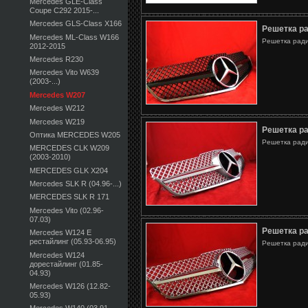
Mercedes GLE-Class
Coupe C292 2015-...
Mercedes GLS-Class X166
Решетка р
Mercedes ML-Class W166
Решетка ради
2012-2015
Mercedes R230
Mercedes Vito W639
(2003-...)
Mercedes W207
Mercedes W212
Mercedes W219
Решетка р
Оптика MERCEDES W205
Решетка ради
MERCEDES CLK W209
(2003-2010)
MERCEDES GLK X204
Mercedes SLK R (04.96-...)
MERCEDES SLK R 171
Mercedes Vito (02.96-
07.03)
Решетка р
Mercedes W124 E
рестайлинг (05.93-06.95)
Решетка ради
Mercedes W124
дорестайлинг (01.85-
04.93)
Mercedes W126 (12.82-
05.93)