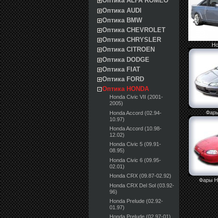
Оптика ALFA ROMEO
Оптика AUDI
Оптика BMW
Оптика CHEVROLET
Оптика CHRYSLER
Ho
Оптика CITROEN
Оптика DODGE
Оптика FIAT
Оптика FORD
Оптика HONDA
Honda Civic VII (2001-
2005)
Фары
Honda Accord (02.94-
10.97)
Honda Accord (10.98-
12.02)
Honda Civic 5 (09.91-
08.95)
Honda Civic 6 (09.95-
02.01)
Honda CRX (09.87-02.92)
Фары H
Honda CRX Del Sol (03.92-
96)
Honda Prelude (02.92-
01.97)
Honda Prelude (02.97-01)