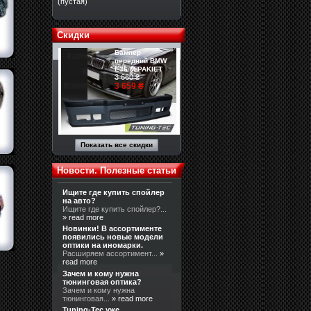
(пустая)
Скидки
Бампер
передний BMW
E36 M-PAKIET
3 660 ₴
3 659 ₴
Показать все скидки
Новости. Полезные статьи
Ищите где купить спойлер
на авто?
Ищите где купить спойлер?...
» read more
Новинки! В ассортименте
появились новые модели
оптики на иномарки.
Расширяем ассортимент...
»
read more
Зачем и кому нужна
тюнинговая оптика?
Зачем и кому нужна
тюнинговая...
» read more
Tuning-Tec уже