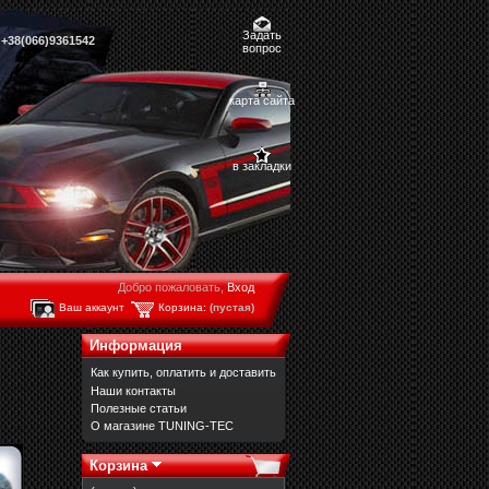
Задать
,
+38(066)9361542
вопрос
карта сайта
в закладки
Добро пожаловать,
Вход
Ваш аккаунт
Корзина:
(пустая)
Информация
Как купить, оплатить и доставить
Наши контакты
Полезные статьи
О магазине TUNING-TEC
Корзина