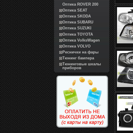
Оптика ROVER 200
Оптика SEAT
Оптика SKODA
Оптика SUBARU
Оптика SUZUKI
Оптика TOYOTA
Оптика VolksWagen
Оптика VOLVO
Реснички на фары
Тюнинг бампера
Тюнинговые шкалы
приборов