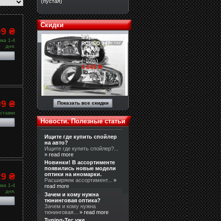
(пустая)
Скидки
99 ₴
Фары ALFA
ка 1-4
ROMEO 147
дня.
LPAR03
5 161 ₴
(-10%)
4 645 ₴
99 ₴
Показать все скидки
ставки
Новости. Полезные статьи
Ищите где купить спойлер
на авто?
Ищите где купить спойлер?...
» read more
Новинки! В ассортименте
появились новые модели
29 ₴
оптики на иномарки.
Расширяем ассортимент...
»
ка 1-4
read more
дня.
Зачем и кому нужна
тюнинговая оптика?
Зачем и кому нужна
тюнинговая...
» read more
Tuning-Tec уже