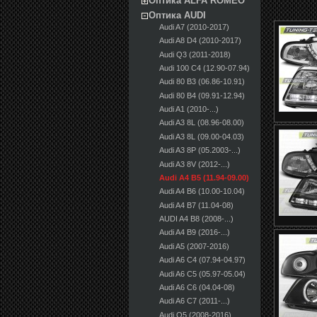
Оптика ALFA ROMEO
Оптика AUDI
Audi A7 (2010-2017)
Audi A8 D4 (2010-2017)
Audi Q3 (2011-2018)
Audi 100 С4 (12.90-07.94)
Audi 80 B3 (06.86-10.91)
Audi 80 B4 (09.91-12.94)
Audi A1 (2010-...)
Audi A3 8L (08.96-08.00)
Audi A3 8L (09.00-04.03)
Audi A3 8P (05.2003-...)
Audi A3 8V (2012-...)
Audi A4 B5 (11.94-09.00)
Audi A4 B6 (10.00-10.04)
Audi A4 B7 (11.04-08)
AUDI A4 B8 (2008-...)
Audi A4 B9 (2016-...)
Audi A5 (2007-2016)
Audi A6 C4 (07.94-04.97)
Audi A6 C5 (05.97-05.04)
Audi A6 C6 (04.04-08)
Audi A6 C7 (2011-...)
Audi Q5 (2008-2016)