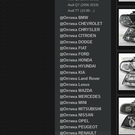
Audi Q7 (2006-2019)
Audi TT (10.99-...)
Оптика BMW
Оптика CHEVROLET
Оптика CHRYSLER
Оптика CITROEN
Оптика DODGE
Оптика FIAT
Оптика FORD
Оптика HONDA
Оптика HYUNDAI
Оптика KIA
Оптика Land Rover
Оптика Lexus
Оптика MAZDA
Оптика MERCEDES
Оптика MINI
Оптика MITSUBISHI
Оптика NISSAN
Оптика OPEL
Оптика PEUGEOT
Оптика RENAULT