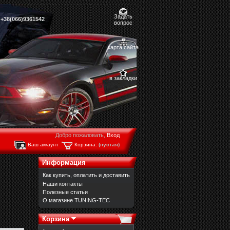
Задать
,
+38(066)9361542
вопрос
карта сайта
в закладки
Добро пожаловать,
Вход
Ваш аккаунт
Корзина:
(пустая)
Информация
Как купить, оплатить и доставить
Наши контакты
Полезные статьи
О магазине TUNING-TEC
Корзина