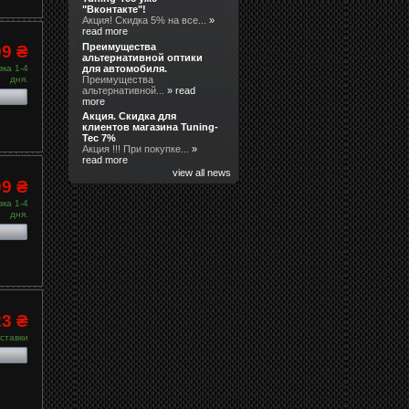
"Вконтакте"!
Акция! Скидка 5% на все...
»
read more
Преимущества
99 ₴
альтернативной оптики
для автомобиля.
ка 1-4
Преимущества
дня.
альтернативной...
» read
more
Акция. Скидка для
клиентов магазина Tuning-
Tec 7%
Акция !!! При покупке...
»
read more
view all news
99 ₴
ка 1-4
дня.
23 ₴
ставки