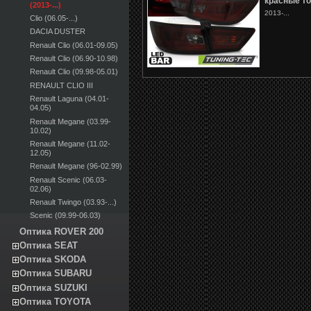
красные т
(2013-...)
2013-...
Clio (06.05-...)
DACIA DUSTER
Renault Clio (06.01-09.05)
Renault Clio (06.90-10.98)
Renault Clio (09.98-05.01)
RENAULT CLIO III
Renault Laguna (04.01-
04.05)
Renault Megane (03.99-
10.02)
Renault Megane (11.02-
12.05)
Renault Megane (96-02.99)
Renault Scenic (06.03-
02.06)
Renault Twingo (03.93-...)
Scenic (09.99-06.03)
Оптика ROVER 200
Оптика SEAT
Оптика SKODA
Оптика SUBARU
Оптика SUZUKI
Оптика TOYOTA