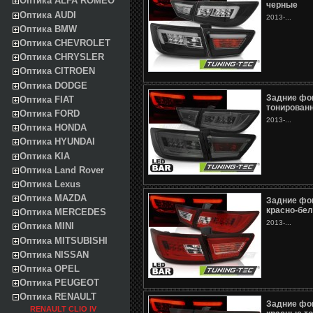
Оптика ALFA ROMEO
черные
Оптика AUDI
2013-...
Оптика BMW
Оптика CHEVROLET
Оптика CHRYSLER
Оптика CITROEN
Оптика DODGE
Задние фо
Оптика FIAT
тонирован
Оптика FORD
2013-...
Оптика HONDA
Оптика HYUNDAI
Оптика KIA
Оптика Land Rover
Оптика Lexus
Оптика MAZDA
Задние фо
красно-бе
Оптика MERCEDES
2013-...
Оптика MINI
Оптика MITSUBISHI
Оптика NISSAN
Оптика OPEL
Оптика PEUGEOT
Оптика RENAULT
Задние фо
RENAULT CLIO IV