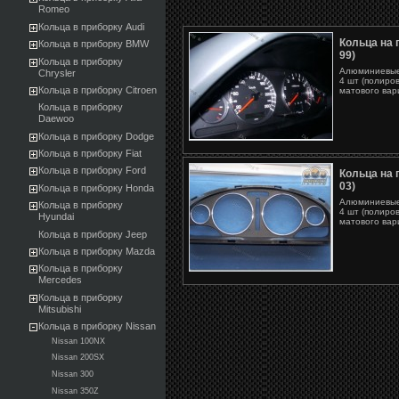
Romeo
Кольца в приборку Audi
Кольца на 
Кольца в приборку BMW
99)
Кольца в приборку
Алюминиевые 
Chrysler
4 шт (полиро
Кольца в приборку Citroen
матового вари
Кольца в приборку
Daewoo
Кольца в приборку Dodge
Кольца в приборку Fiat
Кольца в приборку Ford
Кольца на 
03)
Кольца в приборку Honda
Алюминиевые 
Кольца в приборку
4 шт (полиро
Hyundai
матового вари
Кольца в приборку Jeep
Кольца в приборку Mazda
Кольца в приборку
Mercedes
Кольца в приборку
Mitsubishi
Кольца в приборку Nissan
Nissan 100NX
Nissan 200SX
Nissan 300
Nissan 350Z