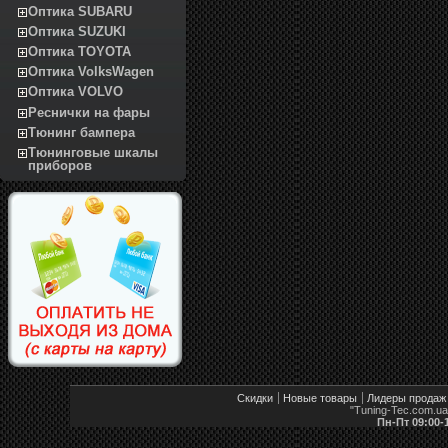
Оптика SUBARU
Оптика SUZUKI
Оптика TOYOTA
Оптика VolksWagen
Оптика VOLVO
Реснички на фары
Тюнинг бампера
Тюнинговые шкалы
приборов
Скидки
Новые товары
Лидеры продаж
"Tuning-Tec.com.u
Пн-Пт 09:00-