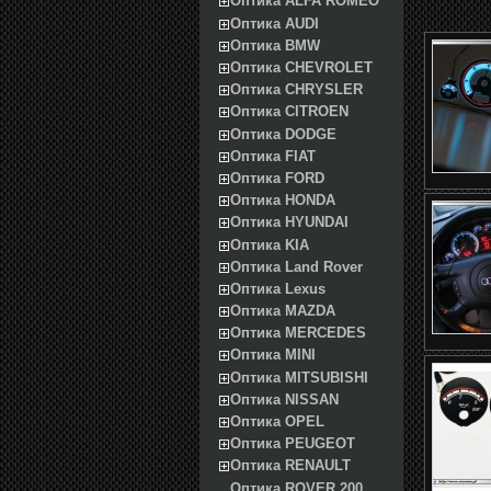
Оптика ALFA ROMEO
Оптика AUDI
Оптика BMW
Оптика CHEVROLET
Оптика CHRYSLER
Оптика CITROEN
Оптика DODGE
Оптика FIAT
Оптика FORD
Оптика HONDA
Оптика HYUNDAI
Оптика KIA
Оптика Land Rover
Оптика Lexus
Оптика MAZDA
Оптика MERCEDES
Оптика MINI
Оптика MITSUBISHI
Оптика NISSAN
Оптика OPEL
Оптика PEUGEOT
Оптика RENAULT
Оптика ROVER 200