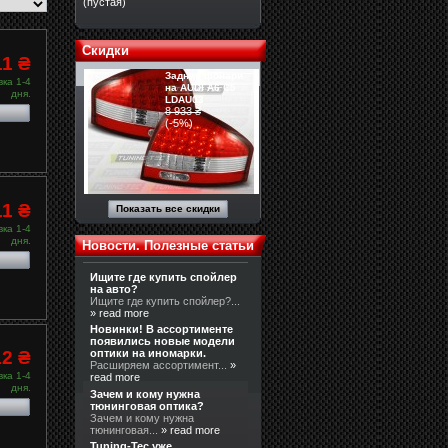
(пустая)
Скидки
11 ₴
Задние фонари
ка 1-4
на AUDI A6 C5
дня.
LDAU03
8 933 ₴
(-5%)
8 487 ₴
11 ₴
Показать все скидки
ка 1-4
дня.
Новости. Полезные статьи
Ищите где купить спойлер
на авто?
Ищите где купить спойлер?...
» read more
Новинки! В ассортименте
появились новые модели
12 ₴
оптики на иномарки.
Расширяем ассортимент...
»
ка 1-4
read more
дня.
Зачем и кому нужна
тюнинговая оптика?
Зачем и кому нужна
тюнинговая...
» read more
Tuning-Tec уже