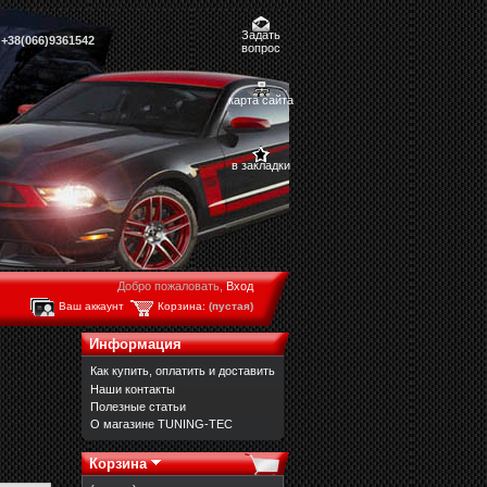
Задать
,
+38(066)9361542
вопрос
карта сайта
в закладки
Добро пожаловать,
Вход
Ваш аккаунт
Корзина:
(пустая)
Информация
Как купить, оплатить и доставить
Наши контакты
Полезные статьи
О магазине TUNING-TEC
Корзина