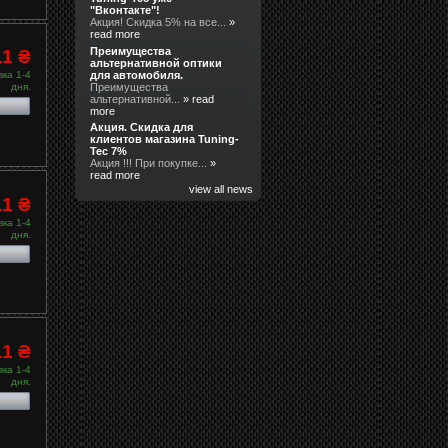
"Вконтакте"!
Акция! Скидка 5% на все...
»
read more
Преимущества
11 ₴
альтернативной оптики
для автомобиля.
ка 1-4
Преимущества
дня.
альтернативной...
» read
more
Акция. Скидка для
клиентов магазина Tuning-
Tec 7%
Акция !!! При покупке...
»
read more
view all news
11 ₴
ка 1-4
дня.
11 ₴
ка 1-4
дня.