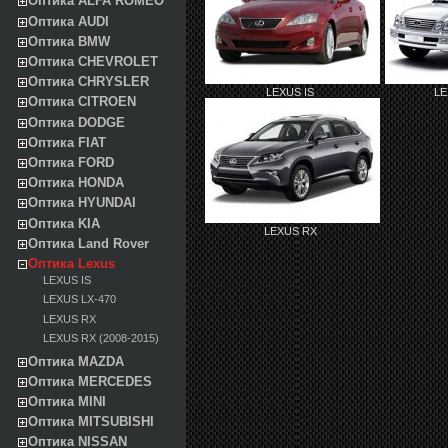
Оптика ALFA ROMEO
Оптика AUDI
Оптика BMW
Оптика CHEVROLET
Оптика CHRYSLER
LEXUS IS
LE
Оптика CITROEN
Оптика DODGE
Оптика FIAT
Оптика FORD
Оптика HONDA
Оптика HYUNDAI
Оптика KIA
LEXUS RX
Оптика Land Rover
Оптика Lexus
LEXUS IS
LEXUS LX-470
LEXUS RX
LEXUS RX (2008-2015)
Оптика MAZDA
Оптика MERCEDES
Оптика MINI
Оптика MITSUBISHI
Оптика NISSAN