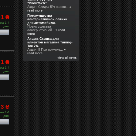
"Вконтакте"!
Акция! Скидка 5% на все...
»
read more
Преимущества
81 ₴
альтернативной оптики
для автомобиля.
ка 1-4
Преимущества
дня.
альтернативной...
» read
more
Акция. Скидка для
клиентов магазина Tuning-
Tec 7%
Акция !!! При покупке...
»
read more
view all news
81 ₴
ка 1-4
дня.
03 ₴
ка 1-4
дня.