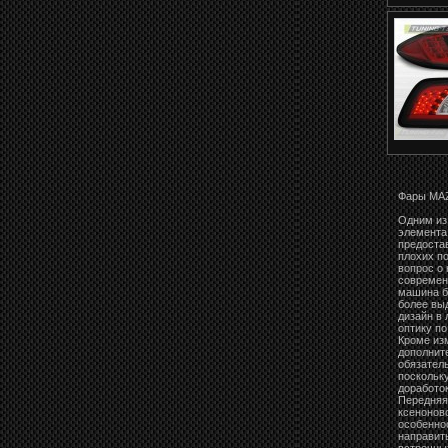
Фары MAZD
Одним из
элемента
предостав
плохих п
вопрос о
современ
машина б
более вы
дизайн в
оптику по
Кроме из
дополнит
обязател
поскольку
доработок
Передняя
ксенонов
особеннос
направить
встречны