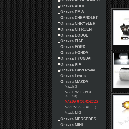
Оптика ALFA ROMEO
Оптика AUDI
Оптика BMW
Оптика CHEVROLET
Оптика CHRYSLER
Оптика CITROEN
Оптика DODGE
Оптика FIAT
Оптика FORD
Оптика HONDA
Оптика HYUNDAI
Оптика KIA
Оптика Land Rover
Оптика Lexus
Оптика MAZDA
Mazda 3
Mazda 323F (1994-
09.1998)
MAZDA 6 (08.02-2012)
MAZDA CX5 (2012-...)
Mazda MX3
Оптика MERCEDES
Оптика MINI