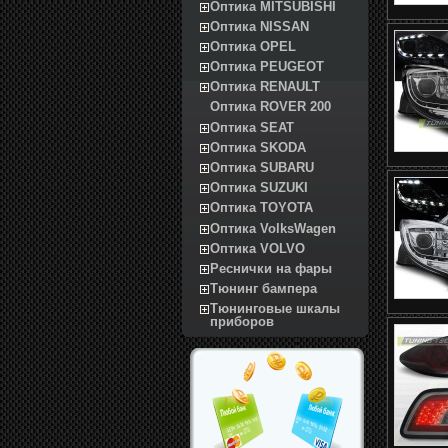
Оптика MITSUBISHI
Оптика NISSAN
Оптика OPEL
Оптика PEUGEOT
Оптика RENAULT
Оптика ROVER 200
Оптика SEAT
Оптика SKODA
Оптика SUBARU
Оптика SUZUKI
Оптика TOYOTA
Оптика VolksWagen
Оптика VOLVO
Реснички на фары
Тюнинг бампера
Тюнинговые шкалы
приборов