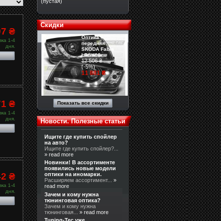
(пустая)
Скидки
97 ₴
Оптика
ка 1-4
передняя
дня.
SKODA Fabia
LPSK06
12 506 ₴
(-5%)
11 881 ₴
71 ₴
Показать все скидки
ка 1-4
дня.
Новости. Полезные статьи
Ищите где купить спойлер
на авто?
Ищите где купить спойлер?...
» read more
Новинки! В ассортименте
появились новые модели
42 ₴
оптики на иномарки.
Расширяем ассортимент...
»
ка 1-4
read more
дня.
Зачем и кому нужна
тюнинговая оптика?
Зачем и кому нужна
тюнинговая...
» read more
Tuning-Tec уже