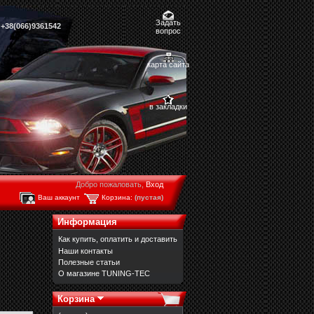
Задать
,
+38(066)9361542
вопрос
карта сайта
в закладки
Добро пожаловать,
Вход
Ваш аккаунт
Корзина:
(пустая)
Информация
Как купить, оплатить и доставить
Наши контакты
Полезные статьи
О магазине TUNING-TEC
Корзина