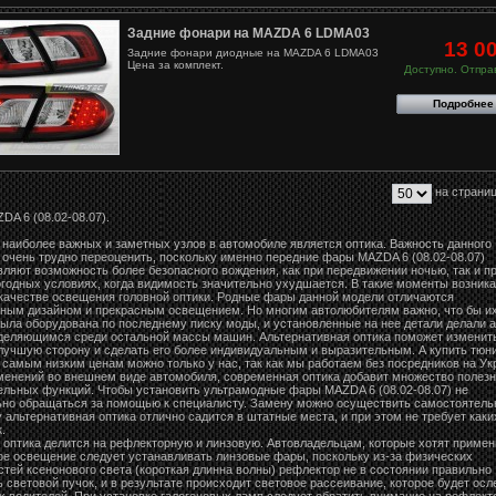
Задние фонари на MAZDA 6 LDMA03
13 0
Задние фонари диодные на MAZDA 6 LDMA03
Цена за комплект.
Доступно. Отправ
Подробнее
на страниц
A 6 (08.02-08.07).
 наиболее важных и заметных узлов в автомобиле является оптика. Важность данного
 очень трудно переоценить, поскольку именно передние фары MAZDA 6 (08.02-08.07)
ляют возможность более безопасного вождения, как при передвижении ночью, так и п
огодных условиях, когда видимость значительно ухудшается. В такие моменты возника
 качестве освещения головной оптики. Родные фары данной модели отличаются
ным дизайном и прекрасным освещением. Но многим автолюбителям важно, что бы и
ыла оборудована по последнему писку моды, и установленные на нее детали делали 
деляющимся среди остальной массы машин. Альтернативная оптика поможет изменит
 лучшую сторону и сделать его более индивидуальным и выразительным. А купить тюн
 самым низким ценам можно только у нас, так как мы работаем без посредников на Ук
менений во внешнем виде автомобиля, современная оптика добавит множество полез
ельных функций. Чтобы установить ультрамодные фары MAZDA 6 (08.02-08.07) не
ьно обращаться за помощью к специалисту. Замену можно осуществить самостоятель
 альтернативная оптика отлично садится в штатные места, и при этом не требует каки
.
 оптика делится на рефлекторную и линзовую. Автовладельцам, которые хотят примен
ое освещение следует устанавливать линзовые фары, поскольку из-за физических
тей ксенонового света (короткая длинна волны) рефлектор не в состоянии правильно
 световой пучок, и в результате происходит световое рассеивание, которое будет осл
х водителей. При установке галогеновых ламп следует обратить внимание на рефлек