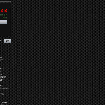
03 ₴
ка 1-4
дня.
у:
ри
ет
х
авто
ь
инг
раине.
ных
но,
х-либо
ить
еплять
торные