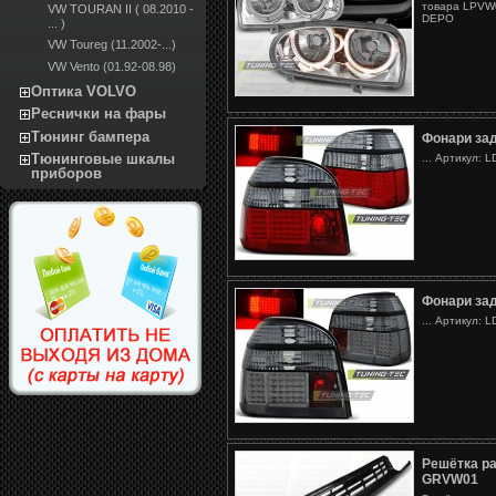
товара LPVW0
VW TOURAN II ( 08.2010 -
DEPO
... )
VW Toureg (11.2002-...)
VW Vento (01.92-08.98)
Оптика VOLVO
Реснички на фары
Тюнинг бампера
Фонари за
Тюнинговые шкалы
... Артикул: 
приборов
Фонари за
... Артикул: 
Решётка ра
GRVW01