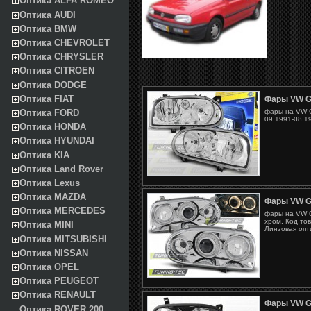
Оптика ALFA ROMEO
Оптика AUDI
Оптика BMW
Оптика CHEVROLET
Оптика CHRYSLER
Оптика CITROEN
Оптика DODGE
Оптика FIAT
Фары VW G
фары на VW G
Оптика FORD
09.1991-08.1
Оптика HONDA
Оптика HYUNDAI
Оптика KIA
Оптика Land Rover
Оптика Lexus
Оптика MAZDA
Фары VW G
Оптика MERCEDES
фары на VW G
хром. Код то
Оптика MINI
Линзовая опт
Оптика MITSUBISHI
Оптика NISSAN
Оптика OPEL
Оптика PEUGEOT
Оптика RENAULT
Фары VW G
Оптика ROVER 200