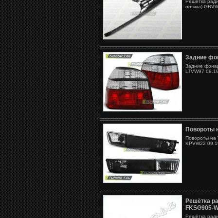
Решётка ради
оптика) GRV
Задние фон
Задние фонар
LTVW97 09.19
Повороты н
Повороты на 
KPVW22 09.19
Решётка ра
FKSG905-
Решётка ради