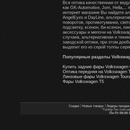
Вся оптика качественная от вед
как GK-Automotive, Jom, Hella,..
интернет магазине Вы найдете а
AngelEyes и DayLine, альтернати
поворотов, противотуманки, све
подсветку, ксенон, би-ксенон, л
аксессуары и мелочи на Volkswag
случаев, альтернативная и тюни
заводской оптики, при этом доо
выделит его из серой толпы сери
Популярные разделы Volkswa
Купить задние фары Volkswagen G
Оптика передняя на Volkswagen T
Линзовые фары Volkswagen Toura
Фары Volkswagen T5
Скидки
Новые товары
Лидеры продаж
"Tuning-Tec.com.u
Пн-Пт 09:00-