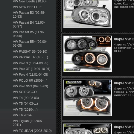
фары на VW G
VW New Beetle (10.98-...)
хром. Код то
VW NEW BEETTLE
Линзовая опт
VW Passat B3 (02.88-
10.93)
VW Passat B4 (11.93-
05.97)
VW Passat B5 (11.96-
08.00)
Фары VW G
VW Passat B5+ (09.00-
Фары на VW G
03.05)
за комплект. 
DEPO.
VW PASSAT B6 (05-10)
VW PASSAT B7 (10 - ...)
VW Polo 3 (10.94-09.99)
VW Polo 3F (10.99-10.01)
VW Polo 4 (11.01-04.05)
VW POLO 6R (2009-...)
Фары VW G
VW Polo 9N3 (04.05-09)
фары на VW G
товара LPVW2
VW SCIROCCO
комплект. DE
VW T4 (90-03.03)
VW T5 (04.03-...)
VW T5 (2010-…)
VW T6 2014-...
VW Tiguan (10.2007 -
2011)
Фары VW G
VW TOURAN (2003-2010)
фары на VW G