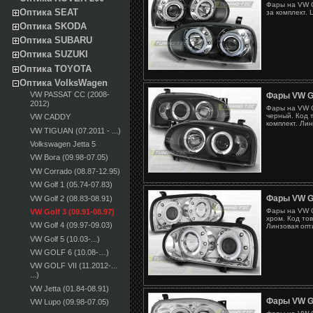
Фары на VW G
Оптика SEAT
за комплект. 
Оптика SKODA
Оптика SUBARU
Оптика SUZUKI
Оптика TOYOTA
Оптика VolksWagen
VW PASSAT CC (2008-
Фары VW G
2012)
Фары на VW G
черный. Код 
VW CADDY
комплект. Лин
VW TIGUAN (07.2011 - ...)
Volkswagen Jetta 5
VW Bora (09.98-07.05)
VW Corrado (08.87-12.95)
VW Golf 1 (05.74-07.83)
Фары VW G
VW Golf 2 (08.83-08.91)
Фары на VW G
VW Golf 3 (09.91-08.97)
хром. Код то
VW Golf 4 (09.97-09.03)
Линзовая опт
VW Golf 5 (10.03-...)
VW GOLF 6 (10.08-…)
VW GOLF VII (11.2012-...
...)
VW Jetta (01.84-08.91)
Фары VW G
VW Lupo (09.98-07.05)