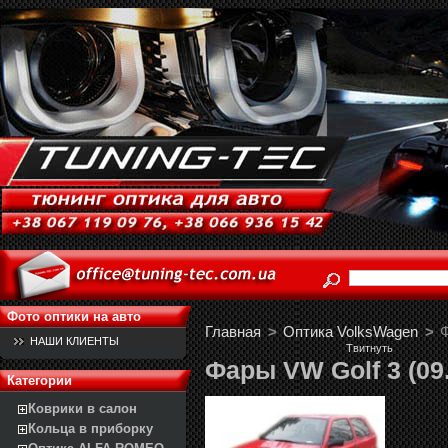
Фото оптики на авто
Главная
>
Оптика VolksWagen
>
Ф
НАШИ КЛИЕНТЫ
Твитнуть
Фары VW Golf 3 (09.
Категории
Коврики в салон
Кольца в приборку