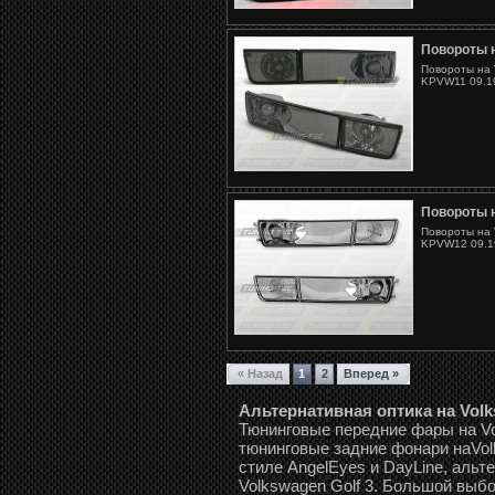
Повороты н
Повороты на 
KPVW11 09.19
Повороты н
Повороты на 
KPVW12 09.19
« Назад
1
2
Вперед »
Альтернативная оптика на Volks
Тюнинговые передние фары на Vol
тюнинговые задние фонари наVolk
стиле AngelEyes и DayLine, аль
Volkswagen Golf 3. Большой выбо