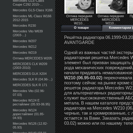
Mercedes GLE-Class
Coupe C292 2015-...
Mercedes GLS-Class X166
Mercedes ML-Class W166
Оптика передняя
Оптика передняя
П
MERCEDES
MERCEDES
2012-2015
W210...
W210...
Mercedes R230
О товаре
Комментарии (
Mercedes Vito W639
(2003-...)
Решётка радиатора 06.1999-03.2
Mercedes W207
AVANTGARDE
Mercedes W212
Одной из важных частей экстерь
Mercedes W219
радиаторная решетка Mercedes W2
Оптика MERCEDES W205
элемент был призван защищать р
MERCEDES CLK W209
рода механических повреждений. 
(2003-2010)
начали придавать немаловажное
MERCEDES GLK X204
W210 (06.95-03.02)
перекочевала 
Mercedes SLK R (04.96-...)
поэтому сейчас на рынке кроме 
MERCEDES SLK R 171
решеток радиатора Mercedes W21
Mercedes Vito (02.96-
для альтернативных радиаторных
07.03)
служит высококачественный АБС-
Mercedes W124 E
метала. В нашем каталоге предс
рестайлинг (05.93-06.95)
радиатора на Mercedes W210 (06.
Mercedes W124
черные, так и хромированные, с 
дорестайлинг (01.85-
остается за Вами. Заказать ради
04.93)
03.02) можно или по нашему теле
Mercedes W126 (12.82-
05.93)