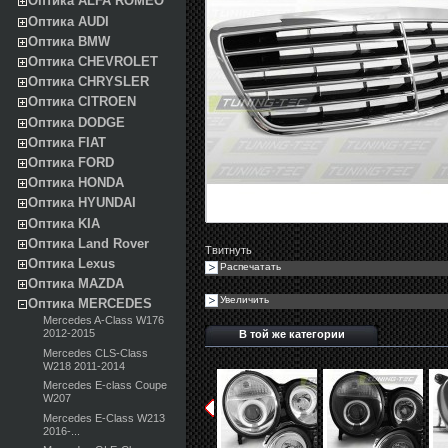
Оптика ALFA ROMEO
Оптика AUDI
Оптика BMW
Оптика CHEVROLET
Оптика CHRYSLER
Оптика CITROEN
Оптика DODGE
Оптика FIAT
Оптика FORD
Оптика HONDA
Оптика HYUNDAI
Оптика KIA
Оптика Land Rover
Твитнуть
Оптика Lexus
Распечатать
Оптика MAZDA
Увеличить
Оптика MERCEDES
Mercedes A-Class W176
2012-2015
В той же категории
Mercedes CLS-Class
W218 2011-2014
Mercedes E-class Coupe
W207
Mercedes E-Class W213
2016-...