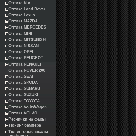
Оптика KIA
Оптика Land Rover
Оптика Lexus
Оптика MAZDA
Оптика MERCEDES
Оптика MINI
Оптика MITSUBISHI
Оптика NISSAN
Оптика OPEL
Оптика PEUGEOT
Оптика RENAULT
Оптика ROVER 200
Оптика SEAT
Оптика SKODA
Оптика SUBARU
Оптика SUZUKI
Оптика TOYOTA
Оптика VolksWagen
Оптика VOLVO
Реснички на фары
Тюнинг бампера
Тюнинговые шкалы
приборов