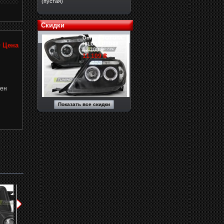
(пустая)
Скидки
Оптика TOYOTA
HILUX LPTO08
₴
Цена
12 109 ₴
11 109 ₴
пен
Показать все скидки