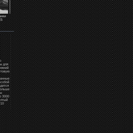
анки
Противотуманки
Решётка радиатора
Передние фары
Задние фонари на
S
MERCEDES
на MERCEDES...
MERCEDES
MERCEDES
W210...
W210...
W210...
о
ы для
лижний
етовую
манные
особой
одится
больше
ры
е 3000
елтый
210