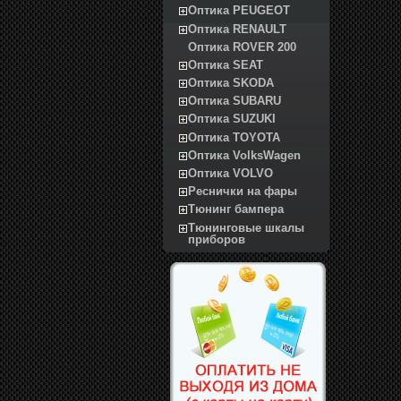
Оптика PEUGEOT
Оптика RENAULT
Оптика ROVER 200
Оптика SEAT
Оптика SKODA
Оптика SUBARU
Оптика SUZUKI
Оптика TOYOTA
Оптика VolksWagen
Оптика VOLVO
Реснички на фары
Тюнинг бампера
Тюнинговые шкалы
приборов