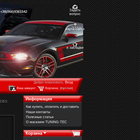
Задать
,
+38(066)9361542
вопрос
карта сайта
в закладки
Добро пожаловать,
Вход
Ваш аккаунт
Корзина:
(пустая)
Информация
EDES
Как купить, оплатить и доставить
Наши контакты
Полезные статьи
О магазине TUNING-TEC
Корзина