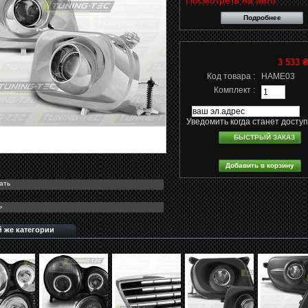
Посмотреть на авто
Подробнее
3 533 
Код товара :
HAME03
Комплект :
Уведомить когда станет досту
БЫСТРЫЙ ЗАКАЗ
ать
ь
й же категории