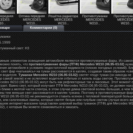
передняя
Оптика передняя
Решётка радиатора
Противотуманки
Противотум
CEDES
MERCEDES
MERCEDES
MERCEDES
MERCEDE
0...
W210...
W210...
W210...
W210...
товаре
Комментарии (0)
уманки
5.1999
туманный свет: Н3
жным элементом освещения автомобиля являются противотуманные фары. Из самог
 можно понять, что
противотуманние фары (ПТФ) Mercedes W210 (06.95-03.02)
нужн
ения автомобиля в условиях недостаточной видимости (плохих погодных условий). Б
й свет фар «натыкаясь» на туман рассеивается в каплях, создавая таким образом «св
ля водителя.
Туманки Mercedes W210 (06.95-03.02)
светят «под» туман (он никогда не
до самой земли) и не ослепляют водителя отбитым от капель воды светом. Противоту
cedes W210 (06.95-03.02) могут быть как рефлекторные так и линзовые. Этот момент 
грает. Важно свет, который излучают ПТФ Mercedes W210 (06.95-03.02), он должен нах
 ближе к желтой части спектра, в этом случае длина световой волны большая, а чем 
лны тем меньше свет рассеивается в каплях тумана. Поэтому в противотуманные фа
 W210 (06.95-03.02) не рекомендуется ставить ксенон с тепловой температурой больш
в, или галогеновые лампы, которые светят белым или голубым светом (лучше всего ж
 нашем интернет-магазине представлен широкий выбор туманок (ПТФ) для Mercedes W
.02), с которым Вы можете ознакомиться и заказать.