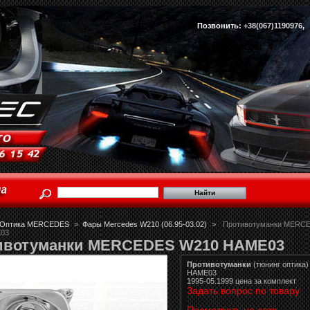
Позвонить:
+38(067)1190976
Оптика MERCEDES
>
Фары Mercedes W210 (06.95-03.02)
>
Противотуманки MERC
03
ивотуманки MERCEDES W210 HAME03
Противотуманки
(тюнинг оптика)
HAME03
1995-05.1999 цена за комплект
Задать вопрос по товару