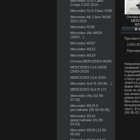
Mercedes GLE-Class
Coupe C292 2015-...
Mercedes GLS-Class X166
Mercedes ML-Class W166
Оптика 
MER
2012-2015
W21
Mercedes R230
О 
Mercedes Vito W639
(2003-...)
Противот
Mercedes W207
1995-0
Mercedes W212
Противо
Mercedes W219
Оптика MERCEDES W205
Немалова
MERCEDES CLK W209
названия
передвиж
(2003-2010)
и дальни
MERCEDES GLK X204
стену» д
ложится 
Mercedes SLK R (04.96-...)
фары Mer
MERCEDES SLK R 171
роли не и
как можно
Mercedes Vito (02.96-
длина во
07.03)
Mercedes
Кельвино
Mercedes W124 E
свет). В
рестайлинг (05.93-06.95)
(06.95-03
Mercedes W124
дорестайлинг (01.85-
04.93)
Mercedes W126 (12.82-
05.93)