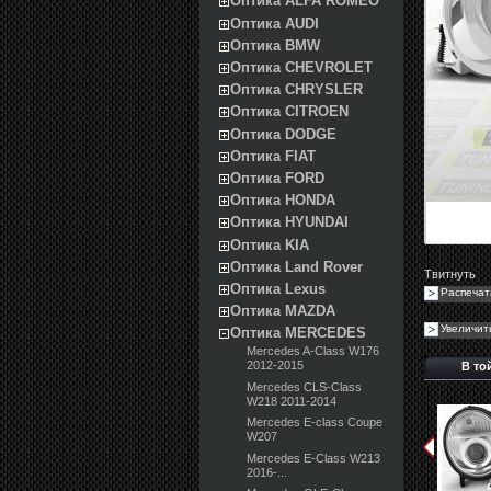
Оптика ALFA ROMEO
Оптика AUDI
Оптика BMW
Оптика CHEVROLET
Оптика CHRYSLER
Оптика CITROEN
Оптика DODGE
Оптика FIAT
Оптика FORD
Оптика HONDA
Оптика HYUNDAI
Оптика KIA
Оптика Land Rover
Твитнуть
Оптика Lexus
Распечат
Оптика MAZDA
Увеличит
Оптика MERCEDES
Mercedes A-Class W176
2012-2015
В то
Mercedes CLS-Class
W218 2011-2014
Mercedes E-class Coupe
W207
Mercedes E-Class W213
2016-...