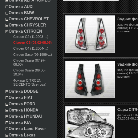
Оптика ALFA ROMEO
Оптика AUDI
Оптика BMW
Оптика CHEVROLET
Задние фон
задние фонар
Оптика CHRYSLER
оптика) LTCI0
Оптика CITROEN
комплект
Citroen C2 (11.2003-...)
Citroen C3 (03.02-08.05)
Citroen C4 (11.2004-...)
Citroen Saxo (09.1999-...)
Citroen Xsara (07.97-
Задние фон
08.00)
задние фонар
Citroen Xsara (09.00-
оптика) LTCI0
10.04)
комплект
Фонари CITROEN
SEICENTO(Все года)
Оптика DODGE
Оптика FIAT
Оптика FORD
Фары CITR
Оптика HONDA
фары на CITR
Оптика HYUNDAI
03.2002-08.2
Оптика KIA
Оптика Land Rover
Оптика Lexus