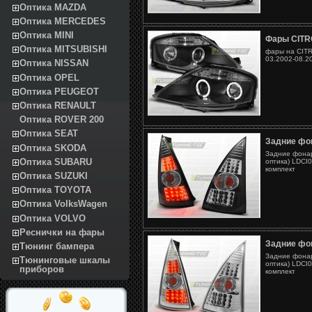
Оптика MAZDA
Оптика MERCEDES
Оптика MINI
Фары CITR
Оптика MITSUBISHI
фары на CITR
03.2002-08.2
Оптика NISSAN
Оптика OPEL
Оптика PEUGEOT
Оптика RENAULT
Оптика ROVER 200
Оптика SEAT
Задние фо
Оптика SKODA
Задние фона
Оптика SUBARU
оптика) LDCI0
комплект
Оптика SUZUKI
Оптика TOYOTA
Оптика VolksWagen
Оптика VOLVO
Реснички на фары
Задние фо
Тюнинг бампера
Задние фона
Тюнинговые шкалы
оптика) LDCI0
приборов
комплект