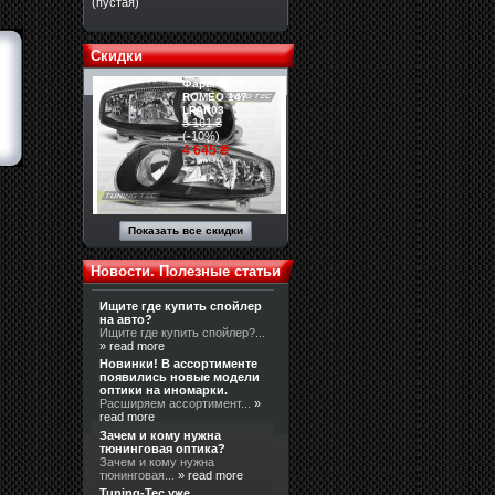
(пустая)
Скидки
Фары ALFA
ROMEO 147
LPAR03
5 161 ₴
(-10%)
4 645 ₴
Показать все скидки
Новости. Полезные статьи
Ищите где купить спойлер
на авто?
Ищите где купить спойлер?...
» read more
Новинки! В ассортименте
появились новые модели
оптики на иномарки.
Расширяем ассортимент...
»
read more
Зачем и кому нужна
тюнинговая оптика?
Зачем и кому нужна
тюнинговая...
» read more
Tuning-Tec уже