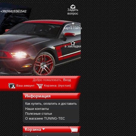
Задать
,
+38(066)9361542
вопрос
карта сайта
в закладки
Добро пожаловать,
Вход
Ваш аккаунт
Корзина:
(пустая)
Информация
Как купить, оплатить и доставить
Наши контакты
Полезные статьи
О магазине TUNING-TEC
Корзина