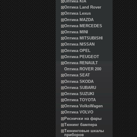
Оптика KIA
Оптика Land Rover
Оптика Lexus
Оптика MAZDA
Оптика MERCEDES
Оптика MINI
Оптика MITSUBISHI
Оптика NISSAN
Оптика OPEL
Оптика PEUGEOT
Оптика RENAULT
Оптика ROVER 200
Оптика SEAT
Оптика SKODA
Оптика SUBARU
Оптика SUZUKI
Оптика TOYOTA
Оптика VolksWagen
Оптика VOLVO
Реснички на фары
Тюнинг бампера
Тюнинговые шкалы
приборов