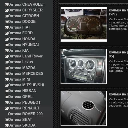
Оптика CHEVROLET
Оптика CHRYSLER
Кольца на 
тип 2
Оптика CITROEN
Vw Passat 3b
Оптика DODGE
на приборы, в
(Прямоугольн
Оптика FIAT
температуры и
Оптика FORD
Оптика HONDA
Оптика HYUNDAI
Оптика KIA
Кольца на 
Оптика Land Rover
05)
Vw Passat 3b
Оптика Lexus
на ручки пере
Оптика MAZDA
(полированны
варианта. ...
Оптика MERCEDES
Оптика MINI
Оптика MITSUBISHI
Оптика NISSAN
Кольца на 
Оптика OPEL
Vw Passat 3b
Оптика PEUGEOT
на обдувы, в 
возможен зака
Оптика RENAULT
Оптика ROVER 200
Оптика SEAT
Оптика SKODA