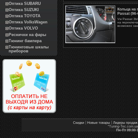
Оптика SUBARU
Кольца на
Оптика SUZUKI
Passat (96-
Оптика TOYOTA
Vw Passat 3b
Оптика VolksWagen
на переключа
возможен зака
Оптика VOLVO
Реснички на фары
Тюнинг бампера
Тюнинговые шкалы
приборов
Скидки
Новые товары
Лидеры продаж
"Tuning-Tec.com.u
Пн-Пт 09:00-