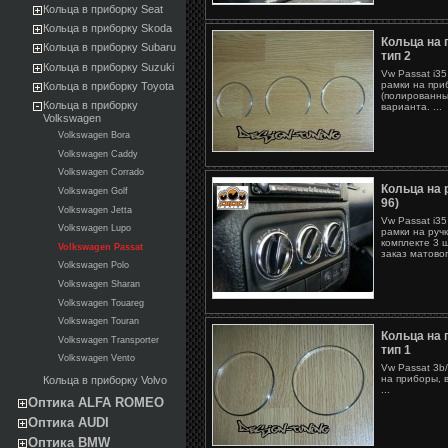
Кольца в приборку Seat
Кольца в приборку Skoda
Кольца на 
Кольца в приборку Subaru
тип 2
Кольца в приборку Suzuki
Vw Passat i35
рамки на при
Кольца в приборку Toyota
(полированны
Кольца в приборку
варианта. ...
Volkswagen
Volkswagen Bora
Volkswagen Caddy
Volkswagen Corrado
Кольца на 
Volkswagen Golf
96)
Volkswagen Jetta
Vw Passat i35
Volkswagen Lupo
рамки на ручк
комплекте 3 
Volkswagen Passat
заказ матовог
Volkswagen Polo
Volkswagen Sharan
Volkswagen Touareg
Volkswagen Touran
Кольца на 
Volkswagen Transporter
тип 1
Volkswagen Vento
Vw Passat 3b
на приборы, в
Кольца в приборку Volvo
...
Оптика ALFA ROMEO
Оптика AUDI
Оптика BMW