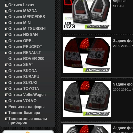
черные
Оптика Lexus
SEDAN
Оптика MAZDA
Оптика MERCEDES
Оптика MINI
Оптика MITSUBISHI
Оптика NISSAN
Оптика OPEL
Задние фо
2009-2010...
Оптика PEUGEOT
Оптика RENAULT
Оптика ROVER 200
Оптика SEAT
Оптика SKODA
Оптика SUBARU
Оптика SUZUKI
Задние фо
Оптика TOYOTA
2009-2010...
Оптика VolksWagen
Оптика VOLVO
Реснички на фары
Тюнинг бампера
Тюнинговые шкалы
приборов
Задние фо