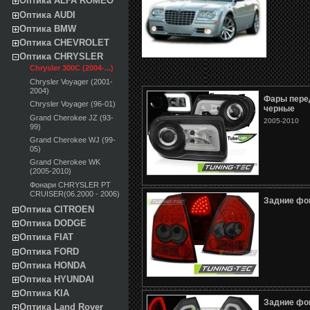
Оптика ALFA ROMEO
Оптика AUDI
Оптика BMW
Оптика CHEVROLET
Оптика CHRYSLER
Chrysler 300C (2004-...)
Chrysler Voyager (2001-
2004)
Фары пере
Chrysler Voyager (96-01)
черные
Grand Cherokee JZ (93-
2005-2010
99)
Grand Cherokee WJ (99-
05)
Grand Cherokee WK
(2005-2010)
Фонари CHRYSLER PT
CRUISER(06.2000 - 2006)
Задние фо
Оптика CITROEN
Оптика DODGE
Оптика FIAT
Оптика FORD
Оптика HONDA
Оптика HYUNDAI
Оптика KIA
Задние фо
Оптика Land Rover