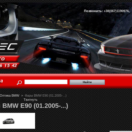
Позвонить:
+38(067)1190976
Оптика BMW
>
Фары BMW E90 (01.2005-...)
Твитнуть
BMW E90 (01.2005-...)