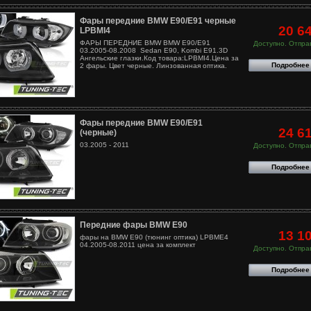
Фары передние BMW E90/E91 черные
20 6
LPBMI4
ФАРЫ ПЕРЕДНИЕ BMW BMW E90/E91
Доступно. Отправ
03.2005-08.2008 Sedan E90, Kombi E91.3D
Ангельские глазки.Код товара:LPBMI4.Цена за
Подробнее
2 фары. Цвет черные. Линзованная оптика.
Фары передние BMW E90/E91
24 6
(черные)
03.2005 - 2011
Доступно. Отправ
Подробнее
Передние фары BMW E90
13 1
фары на BMW E90 (тюнинг оптика) LPBME4
04.2005-08.2011 цена за комплект
Доступно. Отправ
Подробнее