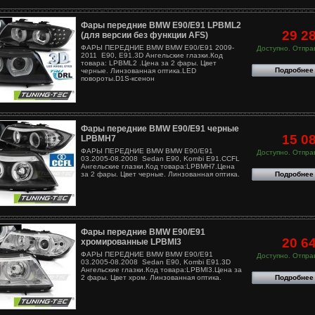
Фары передние BMW E90/E91 LPBML2
29 2
(для версии без функции AFS)
ФАРЫ ПЕРЕДНИЕ BMW BMW E90/E91 2009-
Доступно. Отправ
2011 E90, E91.3D Ангельские глазки.Код
товара: LPBML2 .Цена за 2 фары. Цвет
Подробнее
черные. Линзованная оптика.LED
повороты.D1S-ксенон
Фары передние BMW E90/E91 черные
15 0
LPBMH7
ФАРЫ ПЕРЕДНИЕ BMW BMW E90/E91
Доступно. Отправ
03.2005-08.2008 Sedan E90, Kombi E91.CCFL
Ангельские глазки.Код товара:LPBMH7.Цена
Подробнее
за 2 фары. Цвет черные. Линзованная оптика.
Фары передние BMW E90/E91
20 6
хромированные LPBMI3
ФАРЫ ПЕРЕДНИЕ BMW BMW E90/E91
Доступно. Отправ
03.2005-08.2008 Sedan E90, Kombi E91.3D
Ангельские глазки.Код товара:LPBMI3.Цена за
Подробнее
2 фары. Цвет хром. Линзованная оптика.