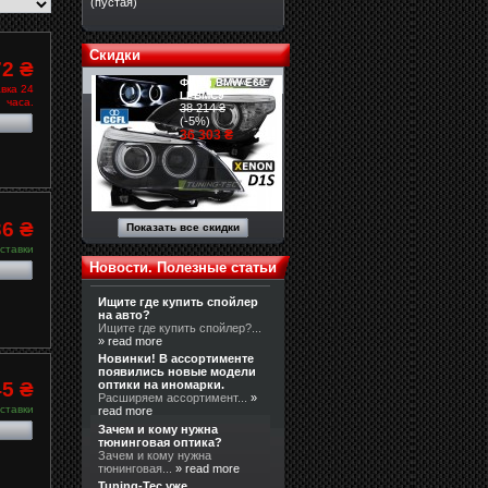
(пустая)
Скидки
72 ₴
Фары BMW E60
вка 24
LPBMC9
часа.
38 214 ₴
(-5%)
36 303 ₴
36 ₴
Показать все скидки
ставки
Новости. Полезные статьи
Ищите где купить спойлер
на авто?
Ищите где купить спойлер?...
» read more
Новинки! В ассортименте
появились новые модели
45 ₴
оптики на иномарки.
Расширяем ассортимент...
»
ставки
read more
Зачем и кому нужна
тюнинговая оптика?
Зачем и кому нужна
тюнинговая...
» read more
Tuning-Tec уже