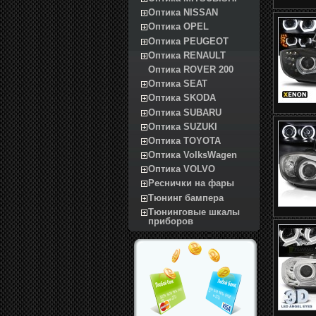
Оптика NISSAN
Оптика OPEL
Оптика PEUGEOT
Оптика RENAULT
Оптика ROVER 200
Оптика SEAT
Оптика SKODA
Оптика SUBARU
Оптика SUZUKI
Оптика TOYOTA
Оптика VolksWagen
Оптика VOLVO
Реснички на фары
Тюнинг бампера
Тюнинговые шкалы
приборов