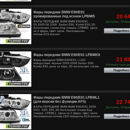
Фары передние BMW E90/E91
20 6
хромированные под ксенон LPBMI5
ФАРЫ ПЕРЕДНИЕ BMW BMW E90/E91
Доступно. Отправ
03.2005-08.2008 Sedan E90, Kombi E91.3D
Ангельские глазки.Код товара: LPBMI5 .Цена
Подробнее
за 2 фары. Цвет хром. Линзованная
оптика.D1S-ксенон
Фары передние BMW E90/E91 LPBMK8
21 8
Фары передние BMW E90/E91 с LED
поворотами черные 2005-2008 Sedan E90,
Уточните срок до
Kombi E91 цена за пару, 3D ангельские глазки
Подробнее
Фары передние BMW E90/E91 LPBML1
22 7
(для версии без функции AFS)
ФАРЫ ПЕРЕДНИЕ BMW BMW E90/E91 2009-
Доступно. Отправ
2011 E90, E91.3D Ангельские глазки.Код
товара: LPBML1 .Цена за 2 фары. Цвет хром.
Подробнее
Линзованная оптика.LED повороты.D1S-ксенон