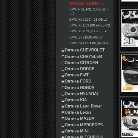
BMW E90 (01.2005-...)
BMW F30, F31 (10.2011 -
... )
BMW X3 (E83) (01.04-...)
BMW X5 E53 (09.99-10.03)
BMW X5 e70 (2007 - …)
BMW Z3 (10.95-06.03)
BMW Z4 E85 E86 (02-08)
Оптика CHEVROLET
Оптика CHRYSLER
Оптика CITROEN
Оптика DODGE
Оптика FIAT
Оптика FORD
Оптика HONDA
Оптика HYUNDAI
Оптика KIA
Оптика Land Rover
Оптика Lexus
Оптика MAZDA
Оптика MERCEDES
Оптика MINI
Оптика MITSUBISHI