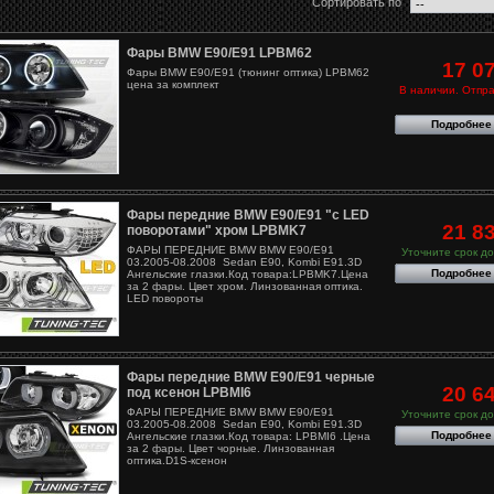
Сортировать по
Фары BMW E90/E91 LPBM62
17 0
Фары BMW E90/E91 (тюнинг оптика) LPBM62
цена за комплект
В наличии. Отпра
Подробнее
Фары передние BMW E90/E91 "с LED
21 8
поворотами" хром LPBMK7
ФАРЫ ПЕРЕДНИЕ BMW BMW E90/E91
Уточните срок до
03.2005-08.2008 Sedan E90, Kombi E91.3D
Подробнее
Ангельские глазки.Код товара:LPBMK7.Цена
за 2 фары. Цвет хром. Линзованная оптика.
LED повороты
Фары передние BMW E90/E91 черные
20 6
под ксенон LPBMI6
ФАРЫ ПЕРЕДНИЕ BMW BMW E90/E91
Уточните срок до
03.2005-08.2008 Sedan E90, Kombi E91.3D
Подробнее
Ангельские глазки.Код товара: LPBMI6 .Цена
за 2 фары. Цвет чорные. Линзованная
оптика.D1S-ксенон