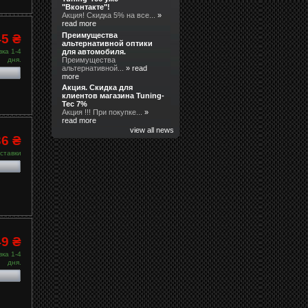
"Вконтакте"!
Акция! Скидка 5% на все...
»
read more
Преимущества
45 ₴
альтернативной оптики
для автомобиля.
ка 1-4
Преимущества
дня.
альтернативной...
» read
more
Акция. Скидка для
клиентов магазина Tuning-
Tec 7%
Акция !!! При покупке...
»
read more
view all news
36 ₴
ставки
49 ₴
ка 1-4
дня.