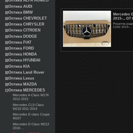
Оптика ALFA ROMEO
Оптика AUDI
Оптика BMW
Mercedes G
Оптика CHEVROLET
2015-... GT
Решетка ради
Оптика CHRYSLER
C292 2015-...
Оптика CITROEN
Оптика DODGE
Оптика FIAT
Оптика FORD
Оптика HONDA
Оптика HYUNDAI
Оптика KIA
Оптика Land Rover
Оптика Lexus
Оптика MAZDA
Оптика MERCEDES
Mercedes A-Class W176
2012-2015
Mercedes CLS-Class
W218 2011-2014
Mercedes E-class Coupe
W207
Mercedes E-Class W213
2016-...