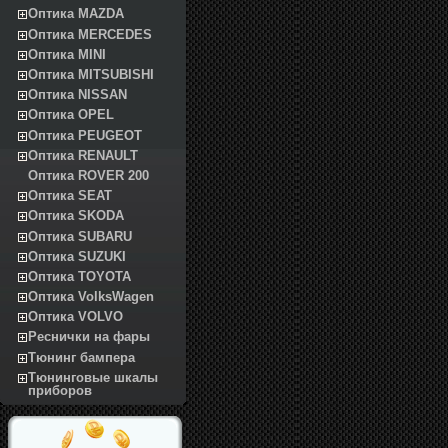
Оптика MAZDA
Оптика MERCEDES
Оптика MINI
Оптика MITSUBISHI
Оптика NISSAN
Оптика OPEL
Оптика PEUGEOT
Оптика RENAULT
Оптика ROVER 200
Оптика SEAT
Оптика SKODA
Оптика SUBARU
Оптика SUZUKI
Оптика TOYOTA
Оптика VolksWagen
Оптика VOLVO
Реснички на фары
Тюнинг бампера
Тюнинговые шкалы
приборов