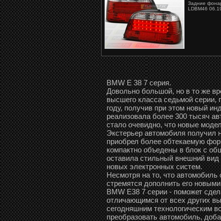
Задние фонар
LDBM46 06.19
ВМW E 38 7 серия.
Довольно большой, но в то же 
высшего класса седьмой серии, 
году, получив при этом новый инд
реализовала более 300 тысяч ав
стало очевидно, что новые моде
Экстерьер автомобиля получил н
приобрел более обтекаемую фор
компактно объедены в блок с об
оставила стильный внешний вид 
новых электронных систем.
Несмотря на то, что автомобиль
стремятся дополнить его новыми
BMW E38 7 серии - поможет сде
отличающимся от всех других в
сегодняшним технологическим в
преобразовать автомобиль, доба