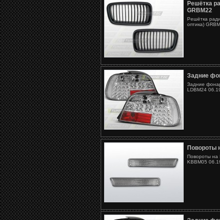
Решётка р
GRBM22
Решётка рад
оптика) GRBM
Задние фо
Задние фонар
LDBM24 06.19
Повороты 
Повороты на 
KBBM05 06.19