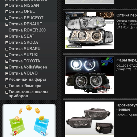
Оптика NISSAN
Оптика OPEL
Оптика пе
Оптика PEUGEOT
Оптика перед
Оптика RENAULT
08.1998. Анге
LPBM14.Цена 
Оптика ROVER 200
Оптика SEAT
Оптика SKODA
Оптика SUBARU
Оптика SUZUKI
Фары пере
Оптика TOYOTA
09.1998-07.2
Оптика VolksWagen
диодов!!!)..
Оптика VOLVO
Реснички на фары
Тюнинг бампера
Тюнинговые шкалы
приборов
Противотум
черные
Diesel... Арт