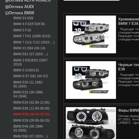
Оптика ALFA ROMEO
Оптика AUDI
Оптика BMW
BMW Z4 E89
Хромивани
BMW 7 E38
BMW 4 F32/F33/F36
Подходят тол
BMW 5 F10
стандартны
Подходят тол
BMW 7 F01 (2008-2015)
стандартн
BMW 7 G11/ G12 (2015-...)
BMW X1 E84 (09-14)
BMW E61 (07.2003-...)
BMW 3 E92/E93 (2007-
2010)
Черные тю
E38
BMW 5 G30/G31
Подходят тол
BMW E 87 E81 (04-07)
стандартны
Подходят тол
BMW E30 (11.1982-
стандартн
06.1994)
BMW E32 (06.1986-
04.1994)
BMW E34 (02.88-12.95)
BMW E36 (12.90-08.99)
Фары BMW
BMW E38 (06.94-07.01)
Оптика перед
07.2001. Анге
BMW E39 (09.95-06.03)
LPBM72 .Цена
BMW E46 (05.1998-
03.2005)
BMW E60 (07.2003-...)