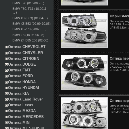
BMW E90 (01.2005-...)
BMW F30, F31 (10.2011 -
... )
Фары BMW
BMW X3 (E83) (01.04-...)
Оптика перед
BMW X5 E53 (09.99-10.03)
08.1998. Анге
LPBM71.Цена 
BMW X5 e70 (2007 - …)
BMW Z3 (10.95-06.03)
BMW Z4 E85 E86 (02-08)
Оптика CHEVROLET
Оптика CHRYSLER
Оптика CITROEN
Оптика пе
Оптика перед
Оптика DODGE
07.2001. Анге
Оптика FIAT
LPBM37 .Цена
Оптика FORD
Оптика HONDA
Оптика HYUNDAI
Оптика KIA
Оптика Land Rover
Оптика пе
Оптика Lexus
Оптика перед
07.2001. Анге
Оптика MAZDA
LPBM36 .Цена
Оптика MERCEDES
Оптика MINI
Оптика MITSUBISHI