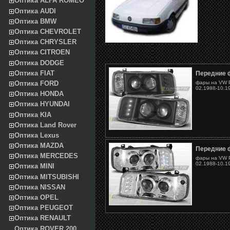
Оптика ALFA ROMEO
Оптика AUDI
Оптика BMW
Оптика CHEVROLET
Оптика CHRYSLER
Оптика CITROEN
Оптика DODGE
Оптика FIAT
Передние 
фары на VW P
Оптика FORD
02.1988-10.1
Оптика HONDA
Оптика HYUNDAI
Оптика KIA
Оптика Land Rover
Оптика Lexus
Оптика MAZDA
Передние 
Оптика MERCEDES
фары на VW P
02.1988-10.1
Оптика MINI
Оптика MITSUBISHI
Оптика NISSAN
Оптика OPEL
Оптика PEUGEOT
Оптика RENAULT
Оптика ROVER 200