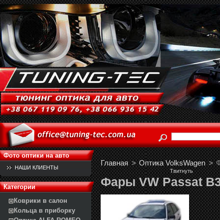
Фото оптики на авто
Главная
>
Оптика VolksWagen
>
Ф
НАШИ КЛИЕНТЫ
Твитнуть
Фары VW Passat B3 
Категории
Коврики в салон
Кольца в приборку