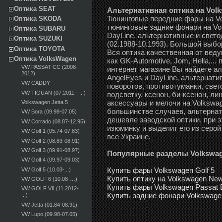
Оптика SEAT
Альтернативная оптика на Volks
Тюнинговые передние фары на Vol
Оптика SKODA
тюнинговые задние фонари на Vo
Оптика SUBARU
DayLine, альтернативные и свет
Оптика SUZUKI
(02.1988-10.1993). Большой выбо
Оптика TOYOTA
Вся оптика качественная от вед
Оптика VolksWagen
как GK-Automotive, Jom, Hella,..
VW PASSAT CC (2008-
интернет магазине Вы найдете а
2012)
AngelEyes и DayLine, альтернати
VW CADDY
поворотов, противотуманки, све
VW TIGUAN (07.2011 - ...)
подсветку, ксенон, би-ксенон, л
аксессуары и мелочи на Volkswage
Volkswagen Jetta 5
большинстве случаев, альтернат
VW Bora (09.98-07.05)
дешевле заводской оптики, при
VW Corrado (08.87-12.95)
изюминку и выделит его из серой
VW Golf 1 (05.74-07.83)
все Украине.
VW Golf 2 (08.83-08.91)
VW Golf 3 (09.91-08.97)
Популярные разделы Volkswa
VW Golf 4 (09.97-09.03)
Купить фары Volkswagen Golf 5
VW Golf 5 (10.03-...)
Купить оптику на Volkswagen New
VW GOLF 6 (10.08-…)
Купить фары Volkswagen Passat 
VW GOLF VII (11.2012-...
Купить задние фонари Volkswagen
...)
VW Jetta (01.84-08.91)
VW Lupo (09.98-07.05)