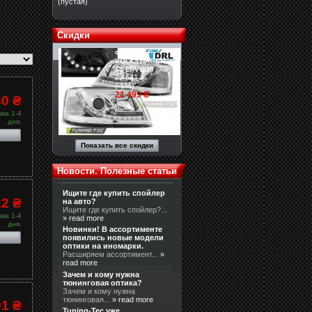
(пустая)
Скидки
Фары
VOLKSWAGEN
T5 LPVWJ8
22 631 ₴
(-5%)
21 499 ₴
60 ₴
ка 1-4
дня.
Показать все скидки
Новости. Полезные статьи
Ищите где купить спойлер
22 ₴
на авто?
Ищите где купить спойлер?...
ка 1-4
» read more
дня.
Новинки! В ассортименте
появились новые модели
оптики на иномарки.
Расширяем ассортимент...
»
read more
Зачем и кому нужна
тюнинговая оптика?
Зачем и кому нужна
тюнинговая...
» read more
01 ₴
Tuning-Tec уже