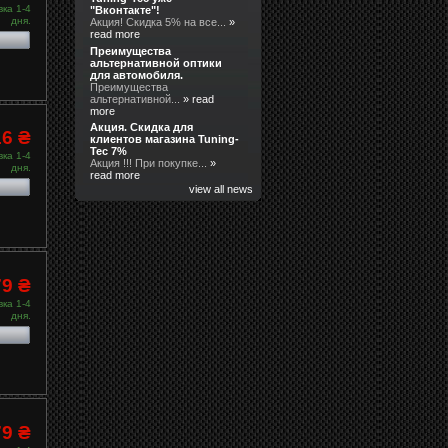
ка 1-4
"Вконтакте"!
дня.
Акция! Скидка 5% на все...
»
read more
Преимущества
альтернативной оптики
для автомобиля.
Преимущества
альтернативной...
» read
more
Акция. Скидка для
16 ₴
клиентов магазина Tuning-
Tec 7%
ка 1-4
Акция !!! При покупке...
»
дня.
read more
view all news
79 ₴
ка 1-4
дня.
79 ₴