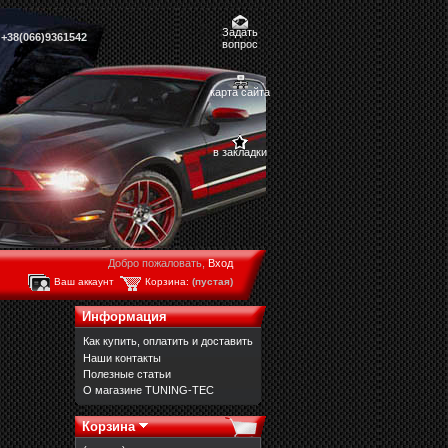
Задать
,
+38(066)9361542
вопрос
карта сайта
в закладки
Добро пожаловать,
Вход
Ваш аккаунт
Корзина:
(пустая)
Информация
Как купить, оплатить и доставить
Наши контакты
Полезные статьи
О магазине TUNING-TEC
Корзина