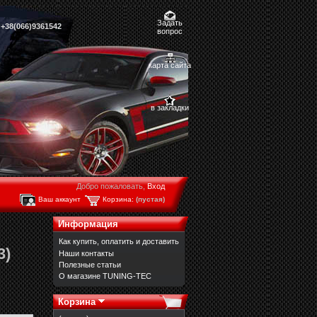
Задать
,
+38(066)9361542
вопрос
карта сайта
в закладки
Добро пожаловать,
Вход
Ваш аккаунт
Корзина:
(пустая)
Информация
Как купить, оплатить и доставить
3)
Наши контакты
Полезные статьи
О магазине TUNING-TEC
Корзина