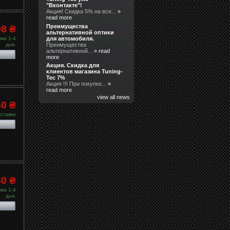
"Вконтакте"!
Акция! Скидка 5% на все...
»
read more
Преимущества
98 ₴
альтернативной оптики
для автомобиля.
ка 1-4
Преимущества
дня.
альтернативной...
» read
more
Акция. Скидка для
клиентов магазина Tuning-
Tec 7%
Акция !!! При покупке...
»
read more
view all news
40 ₴
ставки
30 ₴
ка 1-4
дня.