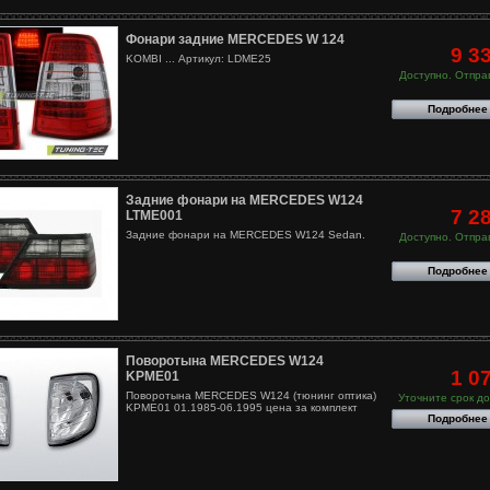
Фонари задние MERCEDES W 124
9 3
KOMBI ... Артикул: LDME25
Доступно. Отправ
Подробнее
Задние фонари на MERCEDES W124
7 2
LTME001
Задние фонари на MERCEDES W124 Sedan.
Доступно. Отправ
Подробнее
Поворотына MERCEDES W124
1 0
KPME01
Поворотына MERCEDES W124 (тюнинг оптика)
Уточните срок до
KPME01 01.1985-06.1995 цена за комплект
Подробнее