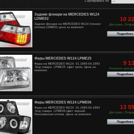
Сортировать по
Задние фонари на MERCEDES W124
10 2
LDME02
Задние фонари на MERCEDES W124 (тюнинг
Доступно. Отправ
оптика) LDME02 цена за комплект
Подробнее
Фары MERCEDES W124 LPME25
9 1
Фары на MERCEDES W124 01.1985-04.1993
.Код товара LPME25 .Цвет хром. Цена за
Уточните срок до
комплект.
Подробнее
Фары MERCEDES W124 LPME06
13 5
Фары на MERCEDES W124 01.1985-04.1993
.Код товара LPME06.Цвет черный.
Доступно. Отправ
Линзованная оптика. Цена за комплект.
Подробнее