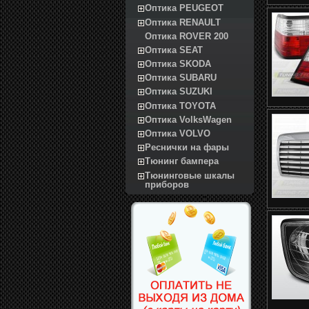
Оптика PEUGEOT
Оптика RENAULT
Оптика ROVER 200
Оптика SEAT
Оптика SKODA
Оптика SUBARU
Оптика SUZUKI
Оптика TOYOTA
Оптика VolksWagen
Оптика VOLVO
Реснички на фары
Тюнинг бампера
Тюнинговые шкалы
приборов