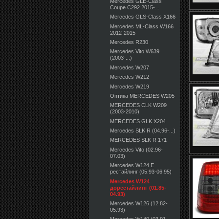
Mercedes GLE-Class
Coupe C292 2015-...
Mercedes GLS-Class X166
Mercedes ML-Class W166
2012-2015
Mercedes R230
Mercedes Vito W639
(2003-...)
Mercedes W207
Mercedes W212
Mercedes W219
Оптика MERCEDES W205
MERCEDES CLK W209
(2003-2010)
MERCEDES GLK X204
Mercedes SLK R (04.96-...)
MERCEDES SLK R 171
Mercedes Vito (02.96-
07.03)
Mercedes W124 E
рестайлинг (05.93-06.95)
Mercedes W124
дорестайлинг (01.85-
04.93)
Mercedes W126 (12.82-
05.93)