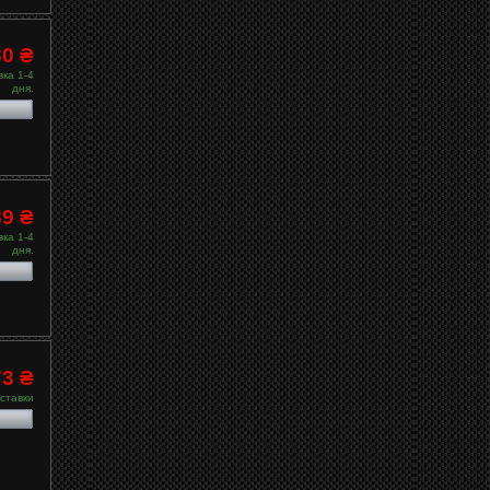
30 ₴
ка 1-4
дня.
89 ₴
ка 1-4
дня.
73 ₴
ставки