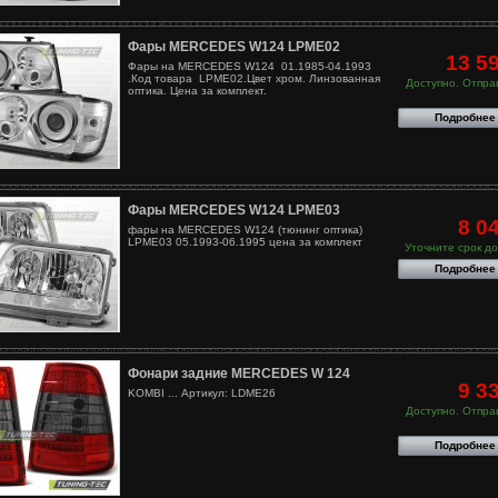
Фары MERCEDES W124 LPME02
13 5
Фары на MERCEDES W124 01.1985-04.1993
.Код товара LPME02.Цвет хром. Линзованная
Доступно. Отправ
оптика. Цена за комплект.
Подробнее
Фары MERCEDES W124 LPME03
8 0
фары на MERCEDES W124 (тюнинг оптика)
LPME03 05.1993-06.1995 цена за комплект
Уточните срок до
Подробнее
Фонари задние MERCEDES W 124
9 3
KOMBI ... Артикул: LDME26
Доступно. Отправ
Подробнее