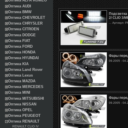
Оптика ALFA ROMEO
Оптика AUDI
Оптика BMW
Подсветка
Оптика CHEVROLET
2/ CLIO 3/
... Артикул: 
Оптика CHRYSLER
Оптика CITROEN
Оптика DODGE
Оптика FIAT
Оптика FORD
Оптика HONDA
Фары перед
Оптика HYUNDAI
09.2005 - 04.
Оптика KIA
Оптика Land Rover
Оптика Lexus
Оптика MAZDA
Оптика MERCEDES
Оптика MINI
Фары перед
Оптика MITSUBISHI
09.2005 - 04.
Оптика NISSAN
Оптика OPEL
Оптика PEUGEOT
Оптика RENAULT
RENAULT CLIO IV