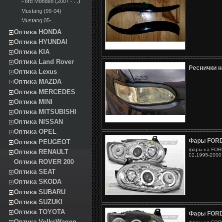
Ford Mondeo (2007 - ...)
Mustang (99-04)
Mustang 05-...
Оптика HONDA
Оптика HYUNDAI
Оптика KIA
Оптика Land Rover
Реснички н
Оптика Lexus
Оптика MAZDA
Оптика MERCEDES
Оптика MINI
Оптика MITSUBISHI
Оптика NISSAN
Оптика OPEL
Фары FORD
Оптика PEUGEOT
фары на FORD
Оптика RENAULT
02.1995-2000
Оптика ROVER 200
Оптика SEAT
Оптика SKODA
Оптика SUBARU
Оптика SUZUKI
Оптика TOYOTA
Фары FORD
Оптика VolksWagen