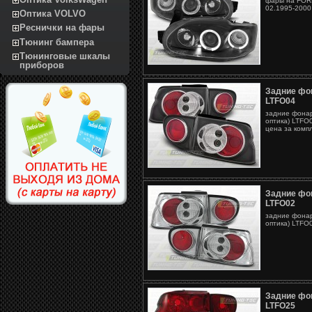
фары на FORD
02.1995-2000
Оптика VOLVO
Реснички на фары
Тюнинг бампера
Тюнинговые шкалы
приборов
Задние фон
LTFO04
задние фонар
оптика) LTFO
цена за комп
Задние фон
LTFO02
задние фонар
оптика) LTFO
Задние фон
LTFO25