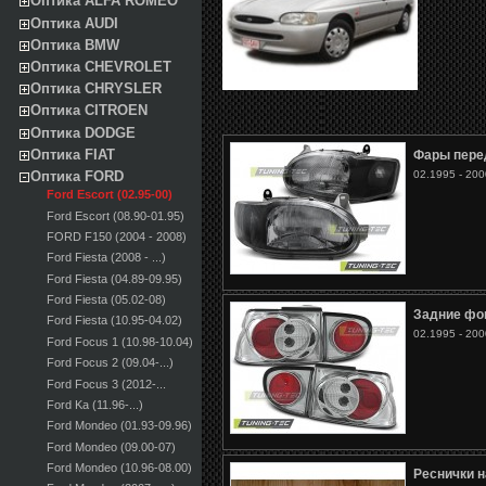
Оптика ALFA ROMEO
Оптика AUDI
Оптика BMW
Оптика CHEVROLET
Оптика CHRYSLER
Оптика CITROEN
Оптика DODGE
Оптика FIAT
Фары пере
02.1995 - 200
Оптика FORD
Ford Escort (02.95-00)
Ford Escort (08.90-01.95)
FORD F150 (2004 - 2008)
Ford Fiesta (2008 - ...)
Ford Fiesta (04.89-09.95)
Ford Fiesta (05.02-08)
Задние фо
Ford Fiesta (10.95-04.02)
02.1995 - 200
Ford Focus 1 (10.98-10.04)
Ford Focus 2 (09.04-...)
Ford Focus 3 (2012-...
Ford Ka (11.96-...)
Ford Mondeo (01.93-09.96)
Ford Mondeo (09.00-07)
Ford Mondeo (10.96-08.00)
Реснички н