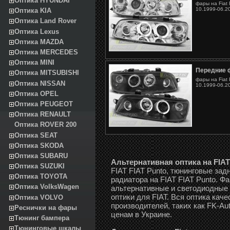
Оптика HYUNDAI
фары на Fiat 
10.1999-06.2
Оптика KIA
Оптика Land Rover
Оптика Lexus
Оптика MAZDA
Оптика MERCEDES
Оптика MINI
Передние ф
Оптика MITSUBISHI
фары на Fiat 
Оптика NISSAN
10.1999-06.2
Оптика OPEL
Оптика PEUGEOT
Оптика RENAULT
Оптика ROVER 200
Оптика SEAT
Оптика SKODA
Оптика SUBARU
Альтернативная оптика на FIAT
Оптика SUZUKI
FIAT FIAT Punto, тюнинговые зад
Оптика TOYOTA
радиатора на FIAT FIAT Punto. Фа
Оптика VolksWagen
альтернативные и светодиодные
оптики для FIAT. Вся оптика кач
Оптика VOLVO
производителей, таких как FK-Aut
Реснички на фары
ценам в Украине.
Тюнинг бампера
Тюнинговые шкалы