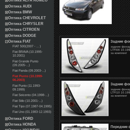
Оптика ALFA ROMEO
Оптика AUDI
Оптика BMW
Оптика CHEVROLET
Оптика CHRYSLER
Оптика CITROEN
Оптика DODGE
Оптика FIAT
Задние фон
FIAT 500(2007 - ... )
задние фонари
LTFI06 10.19
Fiat BRAVA (10.1995-
за комплект
10.2001)
Fiat Grande Punto
(09.2005-...)
Fiat Panda (09.2003-...)
Fiat Punto (10.1999-
06.2003)
Задние фон
Fiat Punto (11.1993-
09.1999)
задние фонари
LTFI10 10.19
Fiat Seicento (04.1998-...)
за комплект
Fiat Stilo (10.2001-...)
Fiat Tipo (07.1987-04.1995)
Fiat Uno (01.1983-12.1993)
Оптика FORD
Оптика HONDA
Передние ф