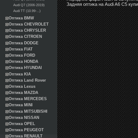
Задняя оптика на Audi A6 С5 куп
Audi Q7 (2006-2019)
Audi TT (10.99-...)
Оптика BMW
Оптика CHEVROLET
Оптика CHRYSLER
Оптика CITROEN
Оптика DODGE
Оптика FIAT
Оптика FORD
Оптика HONDA
Оптика HYUNDAI
Оптика KIA
Оптика Land Rover
Оптика Lexus
Оптика MAZDA
Оптика MERCEDES
Оптика MINI
Оптика MITSUBISHI
Оптика NISSAN
Оптика OPEL
Оптика PEUGEOT
Оптика RENAULT