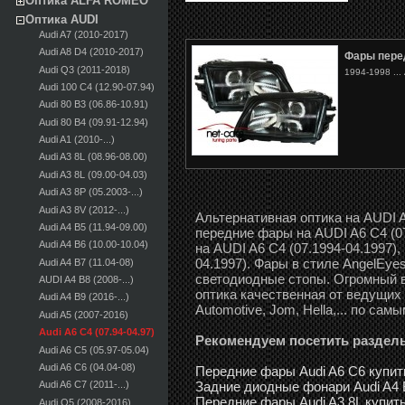
Оптика ALFA ROMEO
Оптика AUDI
Audi A7 (2010-2017)
Audi A8 D4 (2010-2017)
Фары пере
Audi Q3 (2011-2018)
1994-1998 ...
Audi 100 С4 (12.90-07.94)
Audi 80 B3 (06.86-10.91)
Audi 80 B4 (09.91-12.94)
Audi A1 (2010-...)
Audi A3 8L (08.96-08.00)
Audi A3 8L (09.00-04.03)
Audi A3 8P (05.2003-...)
Audi A3 8V (2012-...)
Альтернативная оптика на AUDI A
Audi A4 B5 (11.94-09.00)
передние фары на AUDI A6 C4 (0
Audi A4 B6 (10.00-10.04)
на AUDI A6 C4 (07.1994-04.1997),
04.1997). Фары в стиле AngelEye
Audi A4 B7 (11.04-08)
светодиодные стопы. Огромный в
AUDI A4 B8 (2008-...)
оптика качественная от ведущих 
Audi A4 B9 (2016-...)
Automotive, Jom, Hella,... по сам
Audi A5 (2007-2016)
Audi A6 C4 (07.94-04.97)
Рекомендуем посетить раздел
Audi A6 C5 (05.97-05.04)
Audi A6 C6 (04.04-08)
Передние фары Audi A6 С6 купит
Задние диодные фонари Audi A4 
Audi A6 C7 (2011-...)
Передние фары Audi A3 8L купит
Audi Q5 (2008-2016)