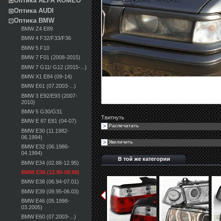
Оптика ALFA ROMEO
Оптика AUDI
Оптика BMW
BMW Z4 E89
BMW 4 F32/F33/F36
BMW 5 F10
BMW 7 F01 (2008-2015)
BMW 7 G11/ G12 (2015-...)
BMW X1 E84 (09-14)
BMW E61 (07.2003-...)
BMW 3 E92/E93 (2007-
2010)
BMW 5 G30/G31
Твитнуть
BMW E 87 E81 (04-07)
Распечатать
BMW E30 (11.1982-
06.1994)
Увеличить
BMW E32 (06.1986-
04.1994)
В той же категории
BMW E34 (02.88-12.95)
BMW E36 (12.90-08.99)
BMW E38 (06.94-07.01)
BMW E39 (09.95-06.03)
BMW E46 (05.1998-
03.2005)
BMW E60 (07.2003-...)