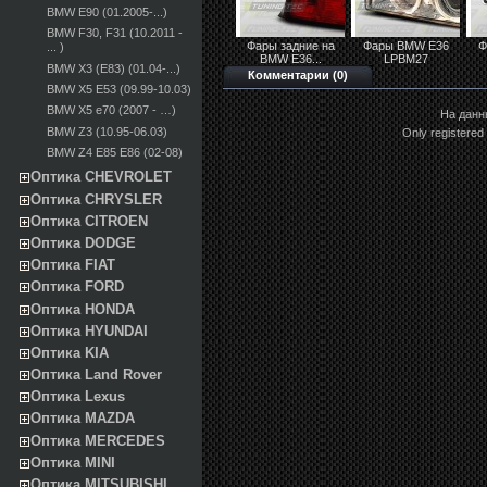
BMW E90 (01.2005-...)
BMW F30, F31 (10.2011 -
Фары задние на
Фары BMW E36
Ф
... )
BMW E36...
LPBM27
BMW X3 (E83) (01.04-...)
Комментарии (0)
BMW X5 E53 (09.99-10.03)
BMW X5 e70 (2007 - …)
На данн
BMW Z3 (10.95-06.03)
Only registered
BMW Z4 E85 E86 (02-08)
Оптика CHEVROLET
Оптика CHRYSLER
Оптика CITROEN
Оптика DODGE
Оптика FIAT
Оптика FORD
Оптика HONDA
Оптика HYUNDAI
Оптика KIA
Оптика Land Rover
Оптика Lexus
Оптика MAZDA
Оптика MERCEDES
Оптика MINI
Оптика MITSUBISHI