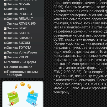
всплывает вопрос качества свет
Оптика NISSAN
08.99). Стоить отметить, что н
Оптика OPEL
хорошо справляются со своей ф
Оптика PEUGEOT
приходит альтернативная оптика
качества самого света поражае
Оптика RENAULT
функций, а также, без каких ли
Оптика ROVER 200
места и подключается в штатны
Оптика SEAT
на рефлекторную и линзовою. Дл
Оптика SKODA
освещение на свой автомобиль
Оптика SUBARU
08.99)
, поскольку вследствие ф
Оптика SUZUKI
(более короткая длина волны) 
направить пучок света и рассеив
Оптика TOYOTA
водителей встречных авто. Те ж
Оптика VolksWagen
использовать галогеновые ламп
Оптика VOLVO
рефлекторных фар, они тоже оч
Реснички на фары
и стоят обычно дешевле линзов
Тюнинг бампера
оптики можно найти фары с дн
E36 (12.90-08.99). Этот вопрос
Тюнинговые шкалы
приборов
актуальный, поскольку ездить 
экономически невыгодно. Посмо
переднюю оптику на BMW E36 (1
магазине. Заказ можно оформить
телефону.