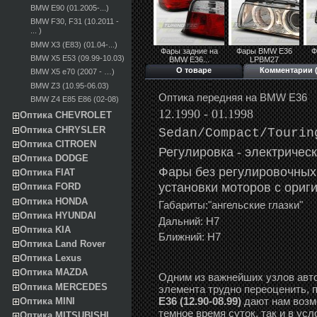
BMW E90 (01.2005-...)
BMW F30, F31 (10.2011 -
... )
BMW X3 (E83) (01.04-...)
Фары задние на
Фары BMW E36
Ф
BMW X5 E53 (09.99-10.03)
BMW E36...
LPBM27
О товаре
Комментарии (
BMW X5 e70 (2007 - …)
BMW Z3 (10.95-06.03)
Оптика передняя на BMW E36
BMW Z4 E85 E86 (02-08)
12.1990 - 01.1998
Оптика CHEVROLET
Оптика CHRYSLER
Sedan/Compact/Tourin
Оптика CITROEN
Регулировка -
э
лектричес
Оптика DODGE
Фары без регулировочных
Оптика FIAT
установки моторов с ориг
Оптика FORD
Оптика HONDA
Габариты:"ангельские глазки"
Оптика HYUNDAI
Дальний: Н7
Оптика KIA
Ближний: Н7
Оптика Land Rover
Оптика Lexus
Оптика MAZDA
Одним из важнейших узлов авто
Оптика MERCEDES
элемента трудно переоценить, 
E36 (12.90-08.99)
дают нам возм
Оптика MINI
темное время суток, так и в ус
Оптика MITSUBISHI