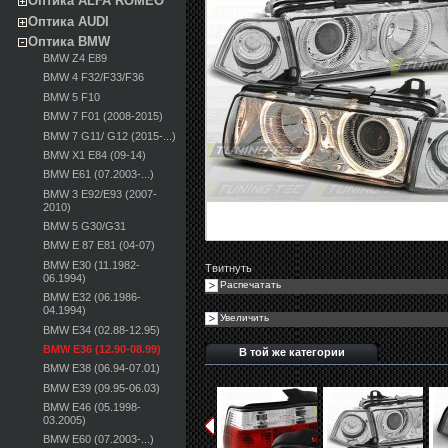
Оптика ALFA ROMEO
Оптика AUDI
Оптика BMW
BMW Z4 E89
BMW 4 F32/F33/F36
BMW 5 F10
BMW 7 F01 (2008-2015)
BMW 7 G11/ G12 (2015-...)
BMW X1 E84 (09-14)
BMW E61 (07.2003-...)
BMW 3 E92/E93 (2007-
2010)
BMW 5 G30/G31
BMW E 87 E81 (04-07)
BMW E30 (11.1982-
Твитнуть
06.1994)
Распечатать
BMW E32 (06.1986-
04.1994)
Увеличить
BMW E34 (02.88-12.95)
BMW E36 (12.90-08.99)
В той же категории
BMW E38 (06.94-07.01)
BMW E39 (09.95-06.03)
BMW E46 (05.1998-
03.2005)
BMW E60 (07.2003-...)