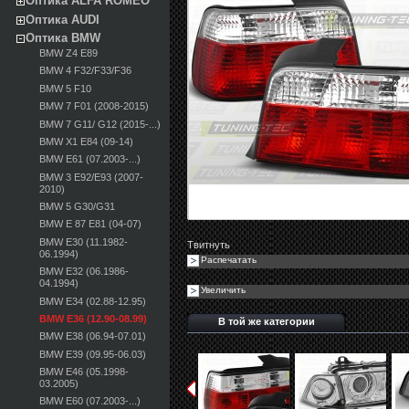
Оптика ALFA ROMEO
Оптика AUDI
Оптика BMW
BMW Z4 E89
BMW 4 F32/F33/F36
BMW 5 F10
BMW 7 F01 (2008-2015)
BMW 7 G11/ G12 (2015-...)
BMW X1 E84 (09-14)
BMW E61 (07.2003-...)
BMW 3 E92/E93 (2007-
2010)
BMW 5 G30/G31
BMW E 87 E81 (04-07)
BMW E30 (11.1982-
Твитнуть
06.1994)
Распечатать
BMW E32 (06.1986-
04.1994)
Увеличить
BMW E34 (02.88-12.95)
BMW E36 (12.90-08.99)
В той же категории
BMW E38 (06.94-07.01)
BMW E39 (09.95-06.03)
BMW E46 (05.1998-
03.2005)
BMW E60 (07.2003-...)