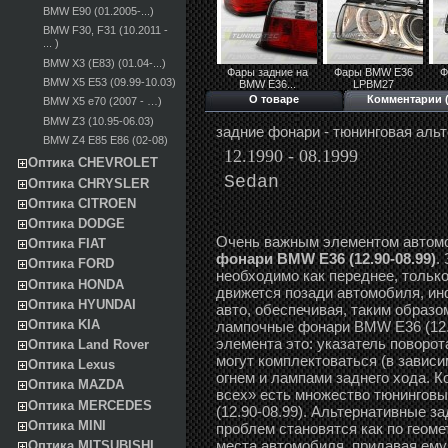
BMW E90 (01.2005-...)
BMW F30, F31 (10.2011 -
... )
BMW X3 (E83) (01.04-...)
Фары задние на
Фары BMW E36
Ф
BMW X5 E53 (09.99-10.03)
BMW E36...
LPBM27
О товаре
Комментарии (
BMW X5 e70 (2007 - …)
BMW Z3 (10.95-06.03)
задние фонари - тюнинговая аль
BMW Z4 E85 E86 (02-08)
12.1990 - 08.1999
Оптика CHEVROLET
Sedan
Оптика CHRYSLER
Оптика CITROEN
Оптика DODGE
Очень важным элементом автом
Оптика FIAT
фонари BMW E36 (12.90-08.99)
.
Оптика FORD
необходимо как переднее, только
Оптика HONDA
движется позади автомобиля, и
Оптика HYUNDAI
авто, обеспечивая, таким образо
Оптика KIA
лампочные фонари BMW E36 (12.
элемента это: указатель поворот
Оптика Land Rover
могут комплектоваться (в завис
Оптика Lexus
огнем и лампами заднего хода. К
Оптика MAZDA
всех» есть множество тюнингов
Оптика MERCEDES
(12.90-08.99). Альтернативные з
Оптика MINI
проблем становятся как по геоме
места автомобиля, придавая ему
Оптика MITSUBISHI