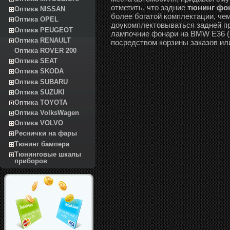
отметить, что задние
тюнинг фон
Оптика NISSAN
более богатой комплектации, че
Оптика OPEL
доукомплектовываться задней пр
Оптика PEUGEOT
лампочние фонари на BMW E36 (12
Оптика RENAULT
посредством корзины заказов ил
Оптика ROVER 200
Оптика SEAT
Оптика SKODA
Оптика SUBARU
Оптика SUZUKI
Оптика TOYOTA
Оптика VolksWagen
Оптика VOLVO
Реснички на фары
Тюнинг бампера
Тюнинговые шкалы
приборов