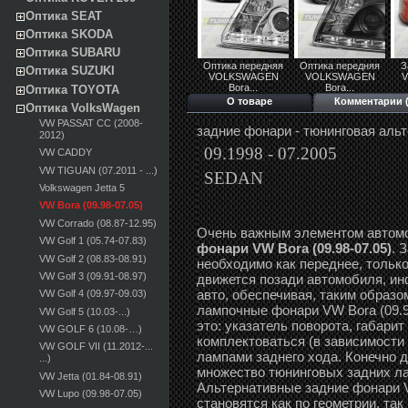
Оптика SEAT
Оптика SKODA
Оптика SUBARU
Оптика передняя
Оптика передняя
З
Оптика SUZUKI
VOLKSWAGEN
VOLKSWAGEN
Bora...
Bora...
Оптика TOYOTA
О товаре
Комментарии (
Оптика VolksWagen
VW PASSAT CC (2008-
задние фонари - тюнинговая аль
2012)
09.1998 - 07.2005
VW CADDY
VW TIGUAN (07.2011 - ...)
SEDAN
Volkswagen Jetta 5
VW Bora (09.98-07.05)
VW Corrado (08.87-12.95)
Очень важным элементом автом
VW Golf 1 (05.74-07.83)
фонари VW Bora (09.98-07.05)
. 
VW Golf 2 (08.83-08.91)
необходимо как переднее, только
VW Golf 3 (09.91-08.97)
движется позади автомобиля, и
авто, обеспечивая, таким образо
VW Golf 4 (09.97-09.03)
лампочные фонари VW Bora (09.9
VW Golf 5 (10.03-...)
это: указатель поворота, габарит
VW GOLF 6 (10.08-…)
комплектоваться (в зависимости
VW GOLF VII (11.2012-...
лампами заднего хода. Конечно д
...)
множество тюнинговых задних ла
VW Jetta (01.84-08.91)
Альтернативные задние фонари V
VW Lupo (09.98-07.05)
становятся как по геометрии, та