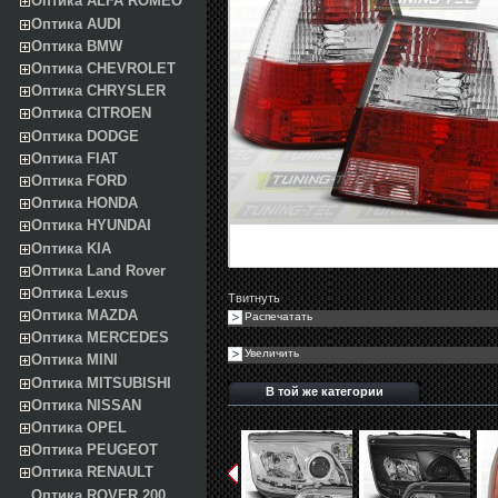
Оптика ALFA ROMEO
Оптика AUDI
Оптика BMW
Оптика CHEVROLET
Оптика CHRYSLER
Оптика CITROEN
Оптика DODGE
Оптика FIAT
Оптика FORD
Оптика HONDA
Оптика HYUNDAI
Оптика KIA
Оптика Land Rover
Оптика Lexus
Твитнуть
Оптика MAZDA
Распечатать
Оптика MERCEDES
Увеличить
Оптика MINI
Оптика MITSUBISHI
В той же категории
Оптика NISSAN
Оптика OPEL
Оптика PEUGEOT
Оптика RENAULT
Оптика ROVER 200