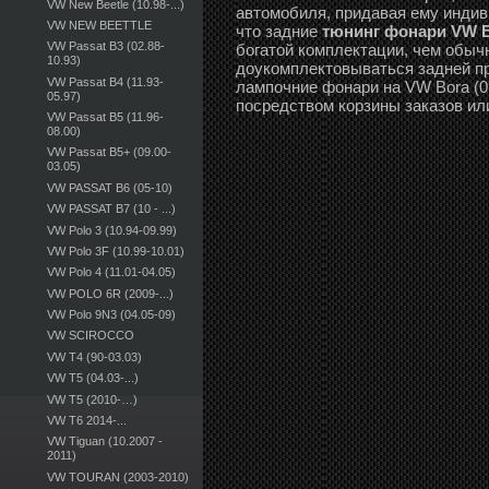
VW New Beetle (10.98-...)
автомобиля, придавая ему индиви
VW NEW BEETTLE
что задние
тюнинг фонари VW Bo
VW Passat B3 (02.88-
богатой комплектации, чем обыч
10.93)
доукомплектовываться задней пр
VW Passat B4 (11.93-
лампочние фонари на VW Bora (09
05.97)
посредством корзины заказов ил
VW Passat B5 (11.96-
08.00)
VW Passat B5+ (09.00-
03.05)
VW PASSAT B6 (05-10)
VW PASSAT B7 (10 - ...)
VW Polo 3 (10.94-09.99)
VW Polo 3F (10.99-10.01)
VW Polo 4 (11.01-04.05)
VW POLO 6R (2009-...)
VW Polo 9N3 (04.05-09)
VW SCIROCCO
VW T4 (90-03.03)
VW T5 (04.03-...)
VW T5 (2010-…)
VW T6 2014-...
VW Tiguan (10.2007 -
2011)
VW TOURAN (2003-2010)