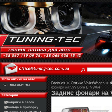
Фото оптики на авто
Главная
>
Оптика VolksWagen
>
Ф
НАШИ КЛИЕНТЫ
фонари на VW Bora LTVW64
Задние фонари на
Категории
Коврики в салон
Кольца в приборку