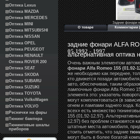
Оптика Lexus
Оптика MAZDA
Оптика MERCEDES
Задние фонари н
Оптика MINI
О товаре
Комментарии (
Оптика MITSUBISHI
Оптика NISSAN
Оптика OPEL
задние фонари ALFA RO
Оптика PEUGEOT
05.1992 - 1997
альтернативная оптика
Оптика RENAULT
Оптика ROVER 200
Очень важным элементом автом
фонари Alfa Romeo 155 (01.92-1
Оптика SEAT
же необходимо как переднее, то
Оптика SKODA
кто движется позади автомобиля
Оптика SUBARU
авто, обеспечивая, таким образо
Оптика SUZUKI
лампочные фонари Alfa Romeo 15
Оптика TOYOTA
элемента это: указатель поворот
могут комплектоваться (в завис
Оптика VolksWagen
огнем и лампами заднего хода. К
Оптика VOLVO
всех» есть множество тюнингов
Реснички на фары
155 (01.92-12.97). Альтернативны
Тюнинг бампера
12.97) без проблем становятся ка
Тюнинговые шкалы
штатные места автомобиля, прид
приборов
стоить отметить, что задние
тюни
могут быть в более богатой ком