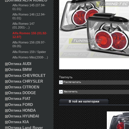
Оптика ALFA ROMEO
Alfa Romeo 145 (07.94-
01.01)
Alfa Romeo 146 (12.94-
01.01)
Alfa Romeo 147
(01.2001-...)
Alfa Romeo 155 (01.92-
12.97)
Alfa Romeo 156 (09.97-
09.05)
Alfa Romeo 159 / Spider
Alfa Romeo Mito(2008-...)
Оптика AUDI
Оптика BMW
Оптика CHEVROLET
Твитнуть
Оптика CHRYSLER
Распечатать
Оптика CITROEN
Увеличить
Оптика DODGE
Оптика FIAT
В той же категории
Оптика FORD
Оптика HONDA
Оптика HYUNDAI
Оптика KIA
Оптика Land Rover