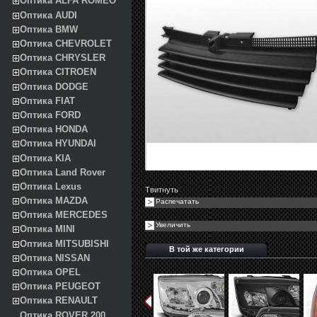
Оптика ALFA ROMEO
Оптика AUDI
Оптика BMW
Оптика CHEVROLET
Оптика CHRYSLER
Оптика CITROEN
Оптика DODGE
Оптика FIAT
Оптика FORD
Оптика HONDA
Оптика HYUNDAI
Оптика KIA
Оптика Land Rover
Оптика Lexus
Твитнуть
Оптика MAZDA
Распечатать
Оптика MERCEDES
Увеличить
Оптика MINI
Оптика MITSUBISHI
В той же категории
Оптика NISSAN
Оптика OPEL
Оптика PEUGEOT
Оптика RENAULT
Оптика ROVER 200