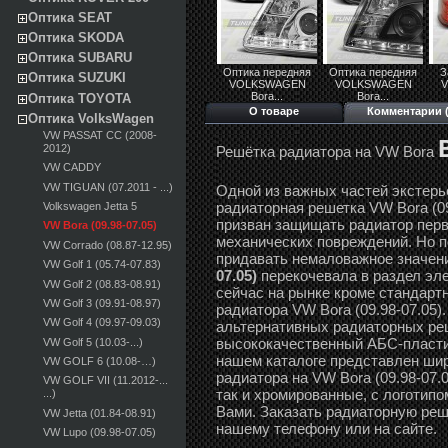
Оптика SEAT
Оптика SKODA
Оптика SUBARU
Оптика передняя
Оптика передняя
З
Оптика SUZUKI
VOLKSWAGEN
VOLKSWAGEN
Bora...
Bora...
Оптика TOYOTA
О товаре
Комментарии (
Оптика VolksWagen
VW PASSAT CC (2008-
2012)
Решётка радиатора на VW Bora
VW CADDY
VW TIGUAN (07.2011 - ...)
Одной из важных частей экстерь
радиаторная решетка VW Bora (09
Volkswagen Jetta 5
призван защищать радиатор перв
VW Bora (09.98-07.05)
механических повреждений. Но по
VW Corrado (08.87-12.95)
придавать немаловажное значен
VW Golf 1 (05.74-07.83)
07.05)
перекочевала в раздел эл
VW Golf 2 (08.83-08.91)
сейчас на рынке кроме стандарт
VW Golf 3 (09.91-08.97)
радиатора VW Bora (09.98-07.05)
VW Golf 4 (09.97-09.03)
альтернативных радиаторных реш
высококачественный АБС-пластик
VW Golf 5 (10.03-...)
нашем каталоге представлен ши
VW GOLF 6 (10.08-…)
радиатора на VW Bora (09.98-07.
VW GOLF VII (11.2012-...
так и хромированные, с логотипо
...)
Вами. Заказать радиаторную реше
VW Jetta (01.84-08.91)
нашему телефону или на сайте.
VW Lupo (09.98-07.05)