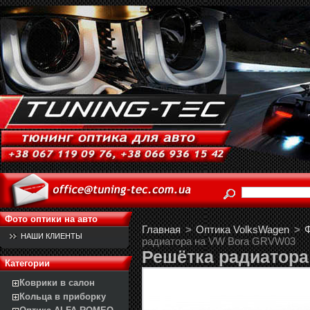
Фото оптики на авто
Главная
>
Оптика VolksWagen
>
Ф
НАШИ КЛИЕНТЫ
радиатора на VW Bora GRVW03
Решётка радиатор
Категории
Коврики в салон
Кольца в приборку