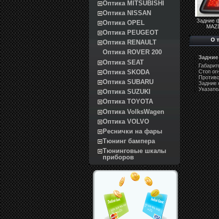
Оптика MITSUBISHI
Оптика NISSAN
Задние 
Оптика OPEL
MAZD
Оптика PEUGEOT
О 
Оптика RENAULT
Оптика ROVER 200
Задние
Оптика SEAT
Габарит
Оптика SKODA
Стоп ог
Против
Оптика SUBARU
Задние 
Указате
Оптика SUZUKI
Оптика TOYOTA
Оптика VolksWagen
Оптика VOLVO
Реснички на фары
Тюнинг бампера
Тюнинговые шкалы
приборов