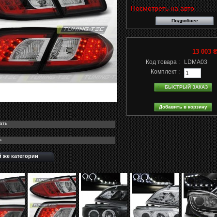
Посмотреть на авто
Подробнее
13 003 
Код товара :
LDMA03
Комплект :
БЫСТРЫЙ ЗАКАЗ
ать
ь
й же категории