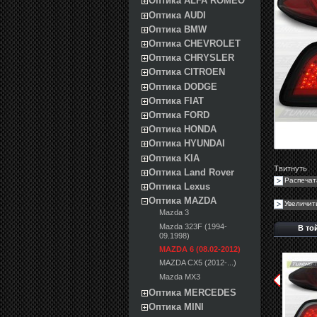
Оптика ALFA ROMEO
Оптика AUDI
Оптика BMW
Оптика CHEVROLET
Оптика CHRYSLER
Оптика CITROEN
Оптика DODGE
Оптика FIAT
Оптика FORD
Оптика HONDA
Оптика HYUNDAI
Оптика KIA
Твитнуть
Оптика Land Rover
Распечат
Оптика Lexus
Оптика MAZDA
Увеличит
Mazda 3
Mazda 323F (1994-
В то
09.1998)
MAZDA 6 (08.02-2012)
MAZDA CX5 (2012-...)
Mazda MX3
Оптика MERCEDES
Оптика MINI