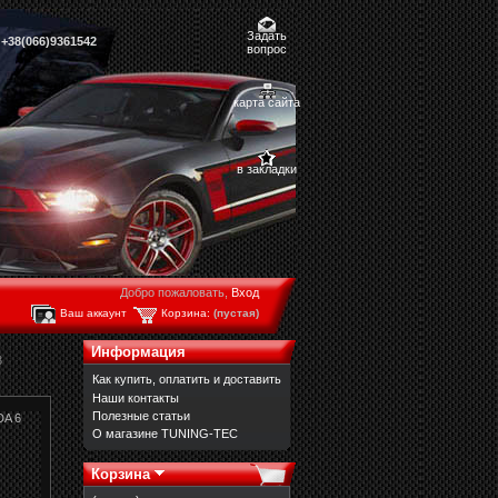
Задать
,
+38(066)9361542
вопрос
карта сайта
в закладки
Добро пожаловать,
Вход
Ваш аккаунт
Корзина:
(пустая)
Информация
3
Как купить, оплатить и доставить
Наши контакты
Полезные статьи
DA 6
О магазине TUNING-TEC
Корзина