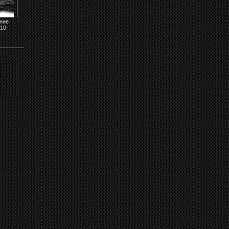
ние
Фары передние
Повороты боковые
Подсветка номера
Фары передние
10-
MAZDA 6 2010-
Mazda 3, 6...
MAZDA 6 / CX-7...
MAZDA 3 XENON..
2012...