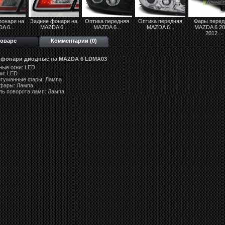
фонари на
Задние фонари на
Оптика передняя
Оптика передняя
Фары перед
A 6...
MAZDA 6...
MAZDA 6...
MAZDA 6...
MAZDA 6 20
2012...
товаре
Комментарии (0)
 фонари диодные на MAZDA 6 LDMA03
ные огни: LED
ни: LED
отуманные фары: Лампа
фары: Лампа
ль поворота ламп: Лампа