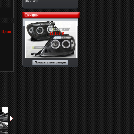
(пустая)
Скидки
Оптика TOYOTA
HILUX LPTO08
12 109 ₴
₴
Цена
11 109 ₴
Показать все скидки