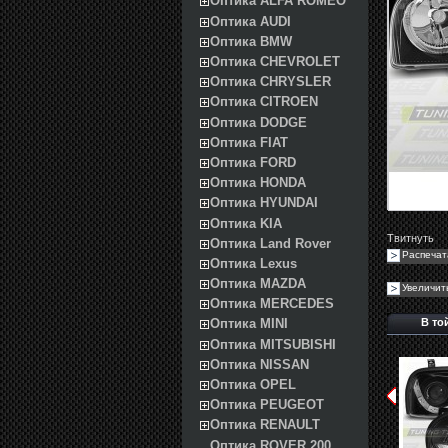
Оптика ALFA ROMEO
Оптика AUDI
Оптика BMW
Оптика CHEVROLET
Оптика CHRYSLER
Оптика CITROEN
Оптика DODGE
Оптика FIAT
Оптика FORD
Оптика HONDA
Оптика HYUNDAI
Оптика KIA
Твитнуть
Оптика Land Rover
Распечат
Оптика Lexus
Оптика MAZDA
Увеличит
Оптика MERCEDES
В то
Оптика MINI
Оптика MITSUBISHI
Оптика NISSAN
Оптика OPEL
Оптика PEUGEOT
Оптика RENAULT
Оптика ROVER 200