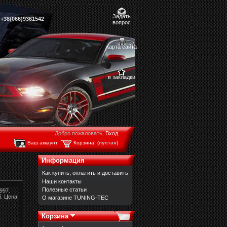
Задать
,
+38(066)9361542
вопрос
карта сайта
в закладки
Добро пожаловать,
Вход
Ваш аккаунт
Корзина:
(пустая)
Информация
Как купить, оплатить и доставить
Наши контакты
Полезные статьи
997.
. Ц
ена
О магазине TUNING-TEC
Корзина