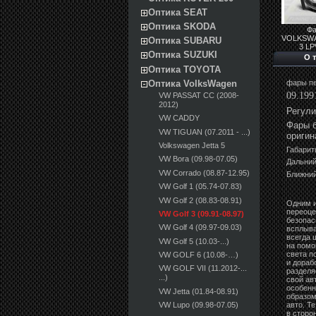
Оптика SEAT
Оптика SKODA
Ф
VOLKSWA
Оптика SUBARU
3 L
Оптика SUZUKI
О 
Оптика TOYOTA
фары пе
Оптика VolksWagen
09.199
VW PASSAT CC (2008-
2012)
Регули
VW CADDY
Фары б
VW TIGUAN (07.2011 - ...)
оригин
Volkswagen Jetta 5
Габарит
VW Bora (09.98-07.05)
Дальний
VW Corrado (08.87-12.95)
Ближний
VW Golf 1 (05.74-07.83)
VW Golf 2 (08.83-08.91)
Одним и
переоце
VW Golf 3 (09.91-08.97)
безопас
VW Golf 4 (09.97-09.03)
всплыва
всегда 
VW Golf 5 (10.03-...)
на помо
света п
VW GOLF 6 (10.08-…)
и дораб
VW GOLF VII (11.2012-...
разделя
...)
свой а
особенн
VW Jetta (01.84-08.91)
образом
авто. Т
VW Lupo (09.98-07.05)
в сторо