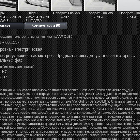
ары
Фары
Повороты на VW
Повороты на VW
Повороты н
GEN Golf
VOLKSWAGEN Golf
Golf 4...
Golf 3...
Golf 3...
PVW43
3 LPVW39
товаре
Комментарии (0)
редние - альтернативная оптика на VW Golf 3
1 - 08.1997
ровка -
э
лектрическая
ез регулировочных моторов. Предназначены для установки моторов с
альных фар.
ы:"ангельские глазки"
: Н7
: Н7
з важнейших узлов автомобиля является оптика. Важность этого элемента трудно
нить, поскольку именно
передние фары VW Golf 3 (09.91-08.97)
дают нам возможнос
ного вождения, как в темное время суток, так и в условиях недостаточной видимости. 
ет вопрос качества света в головной оптике VW Golf 3 (09.91-08.97). Стоить отметить, 
штатные (родные) фары достаточно хорошо справляются со своей функцией. В этом с
щь приходит альтернативная оптика VW Golf 3 (09.91-08.97). Она кроме качества само
оражает еще изобилием дизайна и дополнительных функций, а также, без каких либо п
оток стает в штатные места и подключается в штатные разъемы. Передняя оптика
ется на рефлекторную и линзовою. Для тех, кто хочет поставить ксеноновое освещени
втомобиль нужны
линзовые фары VW Golf 3 (09.91-08.97)
, поскольку вследствие физ
остей ксенонового света (более короткая длина волны) рефлектор не может должным
 направить пучок света и рассеивает его, ослепляя, таким образом, водителей встреч
е же, кто планирует в качестве освещения использовать галогеновые лампы, может см
ну рефлекторных фар, они тоже очень хорошо справляются со своей задачей и стоят 