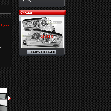
(пустая)
Скидки
Оптика
передняя
SKODA Fabia
₴
Цена
LPSK05
12 506 ₴
(-5%)
11 881 ₴
пен
Показать все скидки