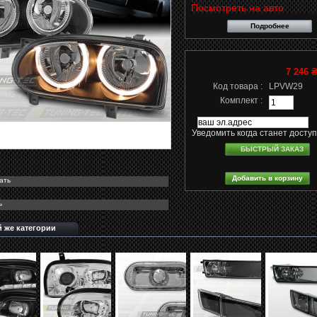
Посмотреть на авто
Подробнее
7 246 
Код товара :
LPVW29
Комплект :
Уведомить когда станет досту
БЫСТРЫЙ ЗАКАЗ
ать
ь
й же категории