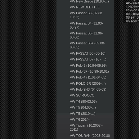
VW New Beetle (10.98-...)
дешевле
ходовым
VW NEW BEETTLE
сейчас 
VW Passat B3 (02.88-
невыгод
10.93)
08.97) 
по теле
VW Passat B4 (11.93-
05.97)
VW Passat B5 (11.96-
08.00)
VW Passat B5+ (09.00-
03.05)
VW PASSAT B6 (05-10)
VW PASSAT B7 (10 - ...)
VW Polo 3 (10.94-09.99)
VW Polo 3F (10.99-10.01)
VW Polo 4 (11.01-04.05)
VW POLO 6R (2009-...)
VW Polo 9N3 (04.05-09)
VW SCIROCCO
VW T4 (90-03.03)
VW T5 (04.03-...)
VW T5 (2010-…)
VW T6 2014-...
VW Tiguan (10.2007 -
2011)
VW TOURAN (2003-2010)