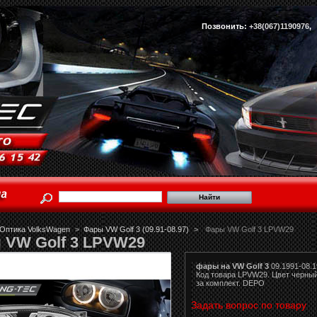
Позвонить:
+38(067)1190976
Оптика VolksWagen
>
Фары VW Golf 3 (09.91-08.97)
>
Фары VW Golf 3 LPVW29
 VW Golf 3 LPVW29
фары на VW Golf 3
09.1991-08.1
Код товара
LPVW29. Цвет черный
за комплект. DEPO
Задать вопрос по товару