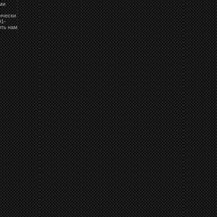
ми
ически
91-
ить нам