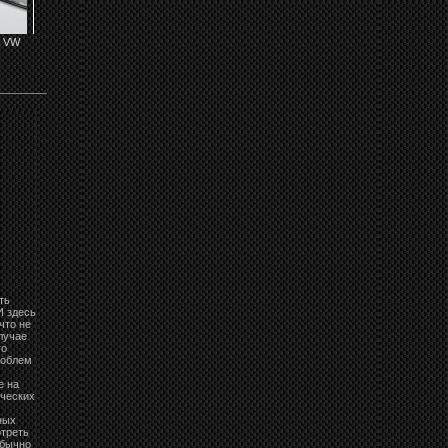
а VW
Повороты на VW
Повороты на VW
Повороты на VW
Задние фонари на
Golf 3...
Golf 3...
Golf 3...
VW Golf 3...
ть
И здесь
что не
лучае
го
роблем
е на
ических
ных
отреть
обычно