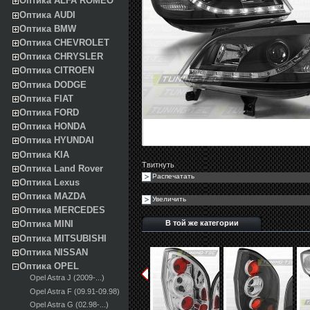
Оптика ALFA ROMEO
Оптика AUDI
Оптика BMW
Оптика CHEVROLET
Оптика CHRYSLER
Оптика CITROEN
Оптика DODGE
Оптика FIAT
Оптика FORD
Оптика HONDA
Оптика HYUNDAI
Оптика KIA
Твитнуть
Оптика Land Rover
Распечатать
Оптика Lexus
Оптика MAZDA
Увеличить
Оптика MERCEDES
В той же категории
Оптика MINI
Оптика MITSUBISHI
Оптика NISSAN
Оптика OPEL
Opel Astra J (2009-...)
Opel Astra F (09.91-09.98)
Opel Astra G (02.98-...)