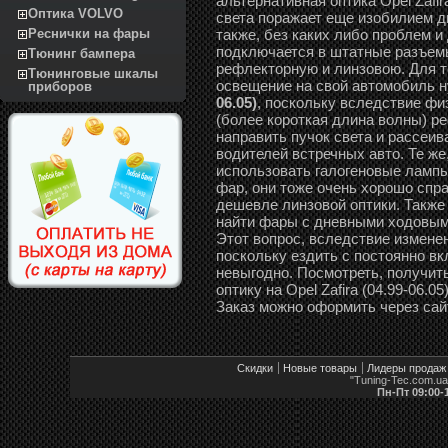
альтернативная оптика Opel Zafir
Оптика VOLVO
света поражает еще изобилием д
также, без каких либо проблем и
Реснички на фары
подключается в штатные разъемы
Тюнинг бампера
рефлекторную и линзовою. Для те
Тюнинговые шкалы
освещение на свой автомобиль 
приборов
06.05)
, поскольку вследствие фи
(более короткая длина волны) р
направить пучок света и рассеива
водителей встречных авто. Те же
использовать галогеновые лампы
фар, они тоже очень хорошо спр
дешевле линзовой оптики. Также
найти фары с дневными ходовыми о
Этот вопрос, вследствие измене
поскольку ездить с постоянно в
невыгодно. Посмотреть, получит
оптику на Opel Zafira (04.99-06.
Заказ можно оформить через сай
Скидки
Новые товары
Лидеры продаж
"Tuning-Tec.com.u
Пн-Пт 09:00-