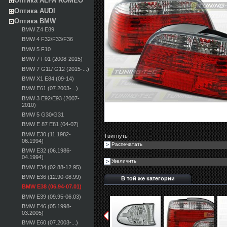
Оптика ALFA ROMEO
Оптика AUDI
Оптика BMW
BMW Z4 E89
BMW 4 F32/F33/F36
BMW 5 F10
BMW 7 F01 (2008-2015)
BMW 7 G11/ G12 (2015-...)
BMW X1 E84 (09-14)
BMW E61 (07.2003-...)
BMW 3 E92/E93 (2007-
2010)
BMW 5 G30/G31
BMW E 87 E81 (04-07)
BMW E30 (11.1982-
Твитнуть
06.1994)
Распечатать
BMW E32 (06.1986-
04.1994)
Увеличить
BMW E34 (02.88-12.95)
BMW E36 (12.90-08.99)
В той же категории
BMW E38 (06.94-07.01)
BMW E39 (09.95-06.03)
BMW E46 (05.1998-
03.2005)
BMW E60 (07.2003-...)