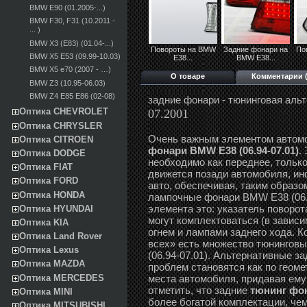
BMW E90 (01.2005-...)
BMW F30, F31 (10.2011 -
... )
BMW X3 (E83) (01.04-...)
Повороты на BMW
Задние фонари на
По
BMW X5 E53 (09.99-10.03)
E38...
BMW E38...
BMW X5 e70 (2007 - …)
О товаре
Комментарии (
BMW Z3 (10.95-06.03)
BMW Z4 E85 E86 (02-08)
задние фонари - тюнинговая аль
Оптика CHEVROLET
07.2001
Оптика CHRYSLER
Очень важным элементом автом
Оптика CITROEN
фонари BMW E38 (06.94-07.01)
.
Оптика DODGE
необходимо как переднее, только
Оптика FIAT
движется позади автомобиля, и
Оптика FORD
авто, обеспечивая, таким образо
Оптика HONDA
лампочные фонари BMW E38 (06.
элемента это: указатель поворот
Оптика HYUNDAI
могут комплектоваться (в завис
Оптика KIA
огнем и лампами заднего хода. К
Оптика Land Rover
всех» есть множество тюнингов
Оптика Lexus
(06.94-07.01). Альтернативные з
Оптика MAZDA
проблем становятся как по геоме
Оптика MERCEDES
места автомобиля, придавая ему
отметить, что задние
тюнинг фон
Оптика MINI
более богатой комплектации, че
Оптика MITSUBISHI