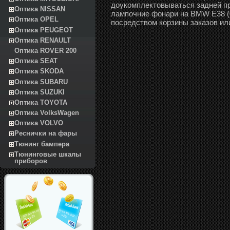
доукомплектовываться задней пр
Оптика NISSAN
лампочние фонари на BMW E38 (06
Оптика OPEL
посредством корзины заказов ил
Оптика PEUGEOT
Оптика RENAULT
Оптика ROVER 200
Оптика SEAT
Оптика SKODA
Оптика SUBARU
Оптика SUZUKI
Оптика TOYOTA
Оптика VolksWagen
Оптика VOLVO
Реснички на фары
Тюнинг бампера
Тюнинговые шкалы
приборов