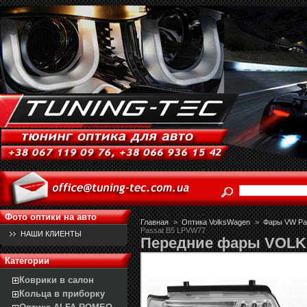
Фото оптики на авто
Главная
>
Оптика VolksWagen
>
Фары VW Pas
Passat B5 LPVW77
НАШИ КЛИЕНТЫ
Передние фары VOLK
Категории
Коврики в салон
Кольца в приборку