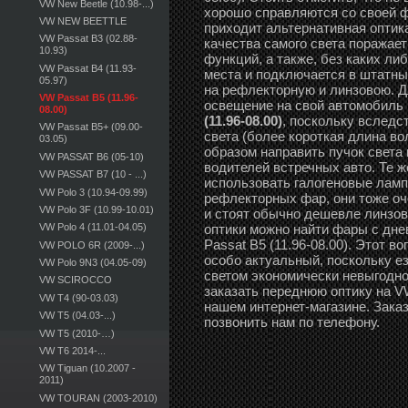
VW New Beetle (10.98-...)
хорошо справляются со своей ф
VW NEW BEETTLE
приходит альтернативная оптика
VW Passat B3 (02.88-
качества самого света поражае
10.93)
функций, а также, без каких ли
VW Passat B4 (11.93-
места и подключается в штатны
05.97)
на рефлекторную и линзовою. Дл
VW Passat B5 (11.96-
освещение на свой автомобиль
08.00)
(11.96-08.00)
, поскольку вследс
VW Passat B5+ (09.00-
света (более короткая длина в
03.05)
образом направить пучок света 
VW PASSAT B6 (05-10)
водителей встречных авто. Те ж
VW PASSAT B7 (10 - ...)
использовать галогеновые ламп
VW Polo 3 (10.94-09.99)
рефлекторных фар, они тоже оч
VW Polo 3F (10.99-10.01)
и стоят обычно дешевле линзов
оптики можно найти фары с дн
VW Polo 4 (11.01-04.05)
Passat B5 (11.96-08.00). Этот в
VW POLO 6R (2009-...)
особо актуальный, поскольку е
VW Polo 9N3 (04.05-09)
светом экономически невыгодно
VW SCIROCCO
заказать переднюю оптику на VW
VW T4 (90-03.03)
нашем интернет-магазине. Зака
VW T5 (04.03-...)
позвонить нам по телефону.
VW T5 (2010-…)
VW T6 2014-...
VW Tiguan (10.2007 -
2011)
VW TOURAN (2003-2010)