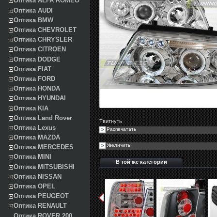
Оптика ALFA ROMEO
Оптика AUDI
Оптика BMW
Оптика CHEVROLET
Оптика CHRYSLER
Оптика CITROEN
Оптика DODGE
Оптика FIAT
Оптика FORD
Оптика HONDA
Оптика HYUNDAI
Оптика KIA
Оптика Land Rover
Твитнуть
Оптика Lexus
Распечатать
Оптика MAZDA
Увеличить
Оптика MERCEDES
Оптика MINI
В той же категории
Оптика MITSUBISHI
Оптика NISSAN
Оптика OPEL
Оптика PEUGEOT
Оптика RENAULT
Оптика ROVER 200