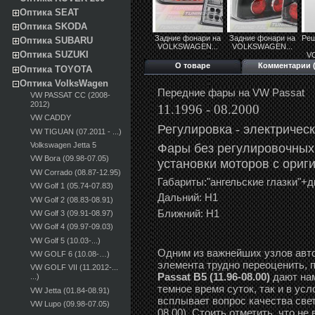
Оптика SEAT
Оптика SKODA
Задние фонари на
Задние фонари на
Реш
Оптика SUBARU
VOLKSWAGEN...
VOLKSWAGEN...
Оптика SUZUKI
V
О товаре
Комментарии (
Оптика TOYOTA
Оптика VolksWagen
Передние фары на VW Passat
VW PASSAT CC (2008-
2012)
11.1996 - 08.2000
VW CADDY
Регулировка -
э
лектричес
VW TIGUAN (07.2011 - ...)
Фары без регулировочных
Volkswagen Jetta 5
VW Bora (09.98-07.05)
установки моторов с ориг
VW Corrado (08.87-12.95)
Габариты:"ангельские глазки"
VW Golf 1 (05.74-07.83)
Дальний: Н1
VW Golf 2 (08.83-08.91)
Ближний: Н1
VW Golf 3 (09.91-08.97)
VW Golf 4 (09.97-09.03)
VW Golf 5 (10.03-...)
Одним из важнейших узлов авто
VW GOLF 6 (10.08-…)
элемента трудно переоценить, 
VW GOLF VII (11.2012-...
Passat B5 (11.96-08.00)
дают нам
...)
темное время суток, так и в ус
VW Jetta (01.84-08.91)
всплывает вопрос качества свет
VW Lupo (09.98-07.05)
08.00). Стоить отметить, что н