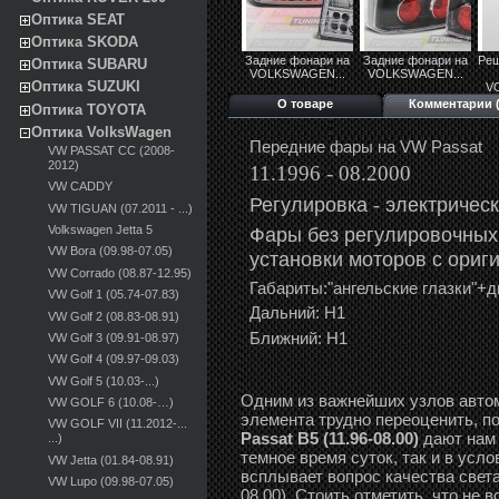
Оптика SEAT
Оптика SKODA
Задние фонари на
Задние фонари на
Реш
Оптика SUBARU
VOLKSWAGEN...
VOLKSWAGEN...
Оптика SUZUKI
V
О товаре
Комментарии (
Оптика TOYOTA
Оптика VolksWagen
Передние фары на VW Passat
VW PASSAT CC (2008-
2012)
11.1996 - 08.2000
VW CADDY
Регулировка -
э
лектричес
VW TIGUAN (07.2011 - ...)
Фары без регулировочных
Volkswagen Jetta 5
VW Bora (09.98-07.05)
установки моторов с ориг
VW Corrado (08.87-12.95)
Габариты:"ангельские глазки"
VW Golf 1 (05.74-07.83)
Дальний: Н1
VW Golf 2 (08.83-08.91)
Ближний: Н1
VW Golf 3 (09.91-08.97)
VW Golf 4 (09.97-09.03)
VW Golf 5 (10.03-...)
Одним из важнейших узлов автом
VW GOLF 6 (10.08-…)
элемента трудно переоценить, п
VW GOLF VII (11.2012-...
Passat B5 (11.96-08.00)
дают нам 
...)
темное время суток, так и в усл
VW Jetta (01.84-08.91)
всплывает вопрос качества света
VW Lupo (09.98-07.05)
08.00). Стоить отметить, что не