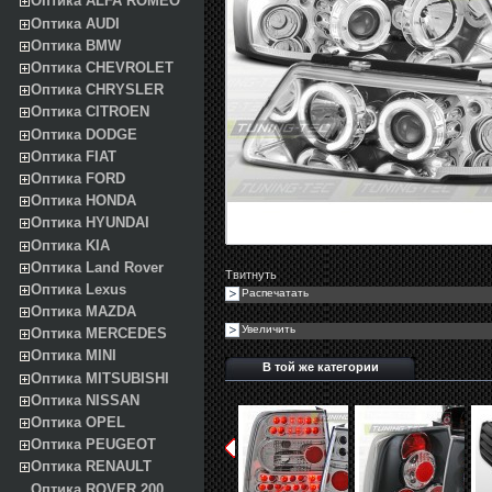
Оптика ALFA ROMEO
Оптика AUDI
Оптика BMW
Оптика CHEVROLET
Оптика CHRYSLER
Оптика CITROEN
Оптика DODGE
Оптика FIAT
Оптика FORD
Оптика HONDA
Оптика HYUNDAI
Оптика KIA
Оптика Land Rover
Твитнуть
Оптика Lexus
Распечатать
Оптика MAZDA
Увеличить
Оптика MERCEDES
Оптика MINI
В той же категории
Оптика MITSUBISHI
Оптика NISSAN
Оптика OPEL
Оптика PEUGEOT
Оптика RENAULT
Оптика ROVER 200