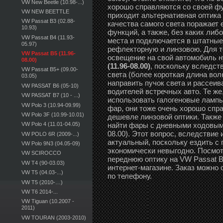
VW New Beetle (10.98-...)
хорошо справляются со своей фу
VW NEW BEETTLE
приходит альтернативная оптика 
VW Passat B3 (02.88-
качества самого света поражает
10.93)
функций, а также, без каких либ
VW Passat B4 (11.93-
места и подключается в штатные
05.97)
рефлекторную и линзовою. Для те
VW Passat B5 (11.96-
освещение на свой автомобиль 
08.00)
(11.96-08.00)
, поскольку вследст
VW Passat B5+ (09.00-
света (более короткая длина во
03.05)
направить пучок света и рассеива
VW PASSAT B6 (05-10)
водителей встречных авто. Те же
VW PASSAT B7 (10 - ...)
использовать галогеновые лампы
VW Polo 3 (10.94-09.99)
фар, они тоже очень хорошо спр
VW Polo 3F (10.99-10.01)
дешевле линзовой оптики. Также
найти фары с дневными ходовыми
VW Polo 4 (11.01-04.05)
08.00). Этот вопрос, вследствие
VW POLO 6R (2009-...)
актуальный, поскольку ездить с
VW Polo 9N3 (04.05-09)
экономически невыгодно. Посмот
VW SCIROCCO
переднюю оптику на VW Passat B
VW T4 (90-03.03)
интернет-магазине. Заказ можно 
VW T5 (04.03-...)
по телефону.
VW T5 (2010-…)
VW T6 2014-...
VW Tiguan (10.2007 -
2011)
VW TOURAN (2003-2010)