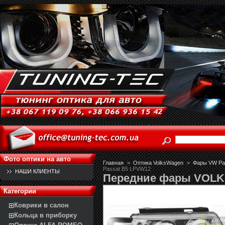
Фото оптики на авто
Главная
>
Оптика VolksWagen
>
Фары VW Pas
Passat B5 LPVW12
НАШИ КЛИЕНТЫ
Передние фары VOLK
Категории
Коврики в салон
Кольца в приборку