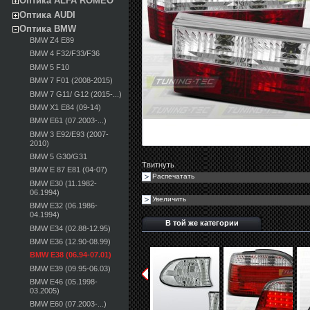
Оптика ALFA ROMEO
Оптика AUDI
Оптика BMW
BMW Z4 E89
BMW 4 F32/F33/F36
BMW 5 F10
BMW 7 F01 (2008-2015)
BMW 7 G11/ G12 (2015-...)
BMW X1 E84 (09-14)
BMW E61 (07.2003-...)
BMW 3 E92/E93 (2007-
2010)
BMW 5 G30/G31
Твитнуть
BMW E 87 E81 (04-07)
Распечатать
BMW E30 (11.1982-
06.1994)
Увеличить
BMW E32 (06.1986-
04.1994)
В той же категории
BMW E34 (02.88-12.95)
BMW E36 (12.90-08.99)
BMW E38 (06.94-07.01)
BMW E39 (09.95-06.03)
BMW E46 (05.1998-
03.2005)
BMW E60 (07.2003-...)