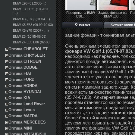
BMW E90 (01.2005-...)
BMW F30, F31 (10.2011 -
Повороты на BMW
Задние фонари на
По
... )
E38...
BMW E38...
BMW X3 (E83) (01.04-...)
О товаре
Комментарии (
BMW X5 E53 (09.99-10.03)
BMW X5 e70 (2007 - …)
задние фонари - тюнинговая аль
BMW Z3 (10.95-06.03)
BMW Z4 E85 E86 (02-08)
Очень важным элементом автом
Оптика CHEVROLET
фонари VW Golf 1 (05.74-07.83)
.
Оптика CHRYSLER
необходимо как переднее, только
движется позади автомобиля, и
Оптика CITROEN
авто, обеспечивая, таким образо
Оптика DODGE
лампочные фонари VW Golf 1 (05
Оптика FIAT
элемента это: указатель поворот
Оптика FORD
могут комплектоваться (в завис
Оптика HONDA
огнем и лампами заднего хода. К
Оптика HYUNDAI
всех» есть множество тюнинговы
(05.74-07.83). Альтернативные за
Оптика KIA
проблем становятся как по геоме
Оптика Land Rover
места автомобиля, придавая ему
Оптика Lexus
отметить, что задние
тюнинг фона
Оптика MAZDA
более богатой комплектации, че
Оптика MERCEDES
доукомплектовываться задней пр
лампочние фонари на VW Golf 1 (0
Оптика MINI
посредством корзины заказов ил
Оптика MITSUBISHI