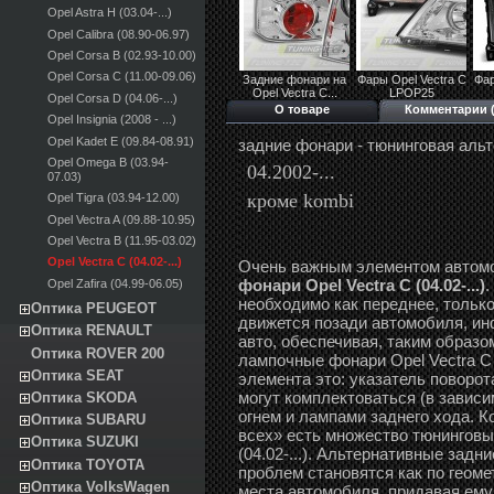
Opel Astra H (03.04-...)
Opel Calibra (08.90-06.97)
Opel Corsa B (02.93-10.00)
Opel Corsa C (11.00-09.06)
Задние фонари на
Фары Opel Vectra С
Фар
Opel Vectra С...
LPOP25
Opel Corsa D (04.06-...)
О товаре
Комментарии (
Opel Insignia (2008 - ...)
Opel Kadet E (09.84-08.91)
задние фонари - тюнинговая аль
Opel Omega B (03.94-
04.2002-...
07.03)
кроме kombi
Opel Tigra (03.94-12.00)
Opel Vectra A (09.88-10.95)
Opel Vectra B (11.95-03.02)
Opel Vectra C (04.02-...)
Очень важным элементом автом
фонари Opel Vectra C (04.02-...)
.
Opel Zafira (04.99-06.05)
необходимо как переднее, только
Оптика PEUGEOT
движется позади автомобиля, и
Оптика RENAULT
авто, обеспечивая, таким образо
Оптика ROVER 200
лампочные фонари Opel Vectra C 
Оптика SEAT
элемента это: указатель поворот
могут комплектоваться (в завис
Оптика SKODA
огнем и лампами заднего хода. К
Оптика SUBARU
всех» есть множество тюнинговы
Оптика SUZUKI
(04.02-...). Альтернативные задни
Оптика TOYOTA
проблем становятся как по геоме
Оптика VolksWagen
места автомобиля, придавая ему