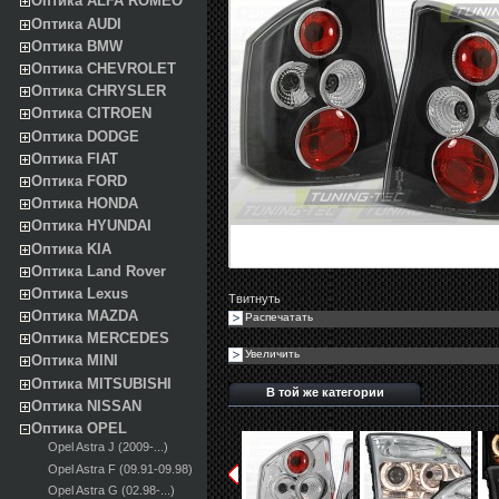
Оптика ALFA ROMEO
Оптика AUDI
Оптика BMW
Оптика CHEVROLET
Оптика CHRYSLER
Оптика CITROEN
Оптика DODGE
Оптика FIAT
Оптика FORD
Оптика HONDA
Оптика HYUNDAI
Оптика KIA
Оптика Land Rover
Оптика Lexus
Твитнуть
Оптика MAZDA
Распечатать
Оптика MERCEDES
Увеличить
Оптика MINI
Оптика MITSUBISHI
В той же категории
Оптика NISSAN
Оптика OPEL
Opel Astra J (2009-...)
Opel Astra F (09.91-09.98)
Opel Astra G (02.98-...)