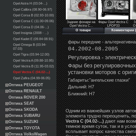
Opel Astra H (03.04-...)
Opel Calibra (08.90-06.97)
Opel Corsa B (02.93-10.00)
Opel Corsa C (11.00-09.06)
Задние фонари на
Фары Opel Vectra С
З
Opel Vectra С...
LPOP33
OP
Opel Corsa D (04.06-...)
О товаре
Комментарии (
Opel Insignia (2008 - ...)
Opel Kadet E (09.84-08.91)
фары передние - альтернативная
Opel Omega B (03.94-
04.2002-08.2005
07.03)
Opel Tigra (03.94-12.00)
Регулировка -
э
лектричес
Opel Vectra A (09.88-10.95)
Фары без регулировочных
Opel Vectra B (11.95-03.02)
установки моторов с ориг
Opel Vectra C (04.02-...)
Opel Zafira (04.99-06.05)
Габариты:"ангельские глазки"
Оптика PEUGEOT
Дальний: Н7
Оптика RENAULT
Ближний: Н7
Оптика ROVER 200
Оптика SEAT
Оптика SKODA
Одним из важнейших узлов автом
элемента трудно переоценить, п
Оптика SUBARU
Vectra C (04.02-...)
дают нам возм
Оптика SUZUKI
темное время суток, так и в усл
Оптика TOYOTA
всплывает вопрос качества света в
Оптика VolksWagen