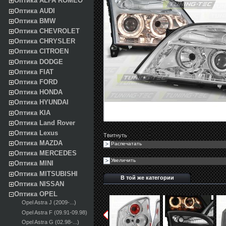
Оптика ALFA ROMEO
Оптика AUDI
Оптика BMW
Оптика CHEVROLET
Оптика CHRYSLER
Оптика CITROEN
Оптика DODGE
Оптика FIAT
Оптика FORD
Оптика HONDA
Оптика HYUNDAI
Оптика KIA
Оптика Land Rover
Оптика Lexus
Твитнуть
Оптика MAZDA
Распечатать
Оптика MERCEDES
Увеличить
Оптика MINI
Оптика MITSUBISHI
В той же категории
Оптика NISSAN
Оптика OPEL
Opel Astra J (2009-...)
Opel Astra F (09.91-09.98)
Opel Astra G (02.98-...)