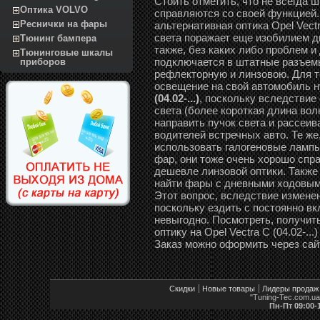
Стоить отметить, что не всегда
Оптика VOLVO
справляются со своей функцией.
Реснички на фары
альтернативная оптика Opel Vectr
света поражает еще изобилием д
Тюнинг бампера
также, без каких либо проблем и
Тюнинговые шкалы
подключается в штатные разъемы
приборов
рефлекторную и линзовою. Для те
освещение на свой автомобиль 
(04.02-...)
, поскольку вследствие
света (более короткая длина во
направить пучок света и рассеива
водителей встречных авто. Те же
использовать галогеновые лампы
фар, они тоже очень хорошо спр
дешевле линзовой оптики. Также
найти фары с дневными ходовыми о
Этот вопрос, вследствие измене
поскольку ездить с постоянно в
невыгодно. Посмотреть, получит
оптику на Opel Vectra C (04.02-..
Заказ можно оформить через сай
Скидки
Новые товары
Лидеры продаж
"Tuning-Tec.com.u
Пн-Пт 09:00-